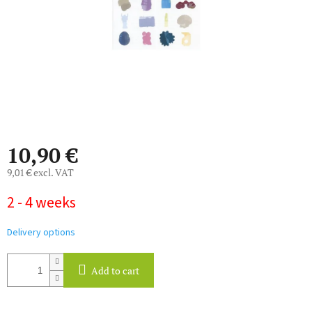
10,90 €
9,01 € excl. VAT
Measure
2 - 4 weeks
price:
Delivery options
Add to cart