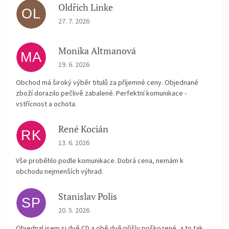
Oldřich Linke
OL
The store rating is 5 out of 5 stars.
27. 7. 2026
Monika Altmanová
MA
The store rating is 5 out of 5 stars.
19. 6. 2026
Obchod má široký výběr titulů za příjemné ceny. Objednané
zboží dorazilo pečlivě zabalené. Perfektní komunikace -
vstřícnost a ochota.
René Kocián
RK
The store rating is 5 out of 5 stars.
13. 6. 2026
Vše proběhlo podle komunikace. Dobrá cena, nemám k
obchodu nejmenších výhrad.
Stanislav Polis
SP
The store rating is 2 out of 5 stars.
20. 5. 2026
Objednal jsem si dvě CD a obě dvě přišly poškozené, a to tak