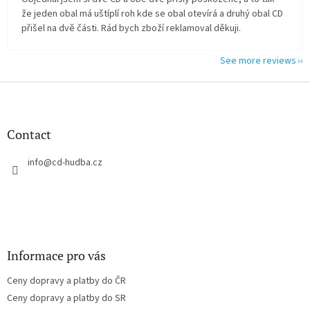
že jeden obal má uštíplí roh kde se obal otevírá a druhý obal CD
přišel na dvě části. Rád bych zboží reklamoval děkuji.
See more reviews
F
o
o
t
Contact
e
r
info
@
cd-hudba.cz
Informace pro vás
Ceny dopravy a platby do ČR
Ceny dopravy a platby do SR