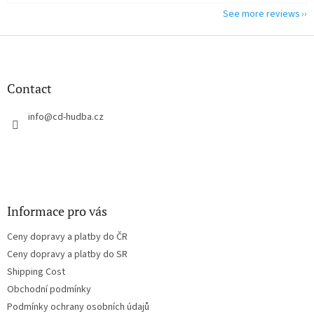
See more reviews
F
o
o
t
Contact
e
r
info
@
cd-hudba.cz
Informace pro vás
Ceny dopravy a platby do ČR
Ceny dopravy a platby do SR
Shipping Cost
Obchodní podmínky
Podmínky ochrany osobních údajů