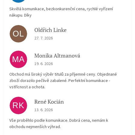
Skvělá komunikace, bezkonkurenční cena, rychlé vyřízení
nákupu. Díky
Oldřich Linke
OL
The store rating is 5 out of 5 stars.
27. 7. 2026
Monika Altmanová
MA
The store rating is 5 out of 5 stars.
19. 6. 2026
Obchod má široký výběr titulů za příjemné ceny. Objednané
zboží dorazilo pečlivě zabalené. Perfektní komunikace -
vstřícnost a ochota.
René Kocián
RK
The store rating is 5 out of 5 stars.
13. 6. 2026
Vše proběhlo podle komunikace. Dobrá cena, nemám k
obchodu nejmenších výhrad.