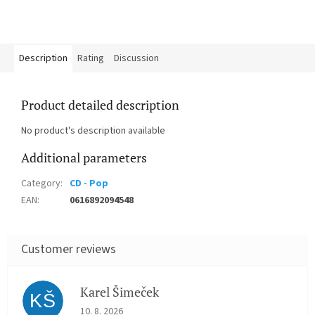
Description
Rating
Discussion
Product detailed description
No product's description available
Additional parameters
Category
:
CD - Pop
EAN
:
0616892094548
Karel Šimeček
KŠ
The store rating is 5 out of 5 stars.
10. 8. 2026