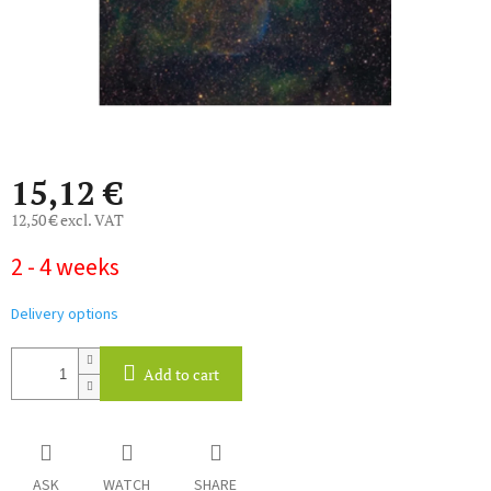
15,12 €
12,50 € excl. VAT
Measure
2 - 4 weeks
price:
Delivery options
Add to cart
ASK
WATCH
SHARE