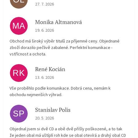
The store rating is 5 out of 5 stars.
27. 7. 2026
Monika Altmanová
MA
The store rating is 5 out of 5 stars.
19. 6. 2026
Obchod má široký výběr titulů za příjemné ceny. Objednané
zboží dorazilo pečlivě zabalené. Perfektní komunikace -
vstřícnost a ochota.
René Kocián
RK
The store rating is 5 out of 5 stars.
13. 6. 2026
Vše proběhlo podle komunikace. Dobrá cena, nemám k
obchodu nejmenších výhrad.
Stanislav Polis
SP
The store rating is 2 out of 5 stars.
20. 5. 2026
Objednal jsem si dvě CD a obě dvě přišly poškozené, a to tak
že jeden obal má uštíplí roh kde se obal otevírá a druhý obal CD