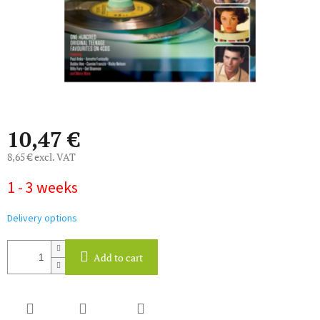
10,47 €
8,65 € excl. VAT
Measure
1 - 3 weeks
price:
Delivery options
Add to cart