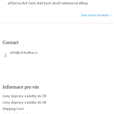
přišel na dvě části. Rád bych zboží reklamoval děkuji.
See more reviews
F
o
o
t
Contact
e
r
info
@
cd-hudba.cz
Informace pro vás
Ceny dopravy a platby do ČR
Ceny dopravy a platby do SR
Shipping Cost