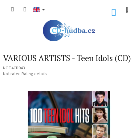
Skip
to
SHOP
content
CART
VARIOUS ARTISTS - Teen Idols (CD)
NOT4CD043
The
Not rated
Rating details
average
product
rating
is
0,0
out
of
5
stars.