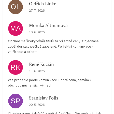
Oldřich Linke
OL
The store rating is 5 out of 5 stars.
27. 7. 2026
Monika Altmanová
MA
The store rating is 5 out of 5 stars.
19. 6. 2026
Obchod má široký výběr titulů za příjemné ceny. Objednané
zboží dorazilo pečlivě zabalené. Perfektní komunikace -
vstřícnost a ochota.
René Kocián
RK
The store rating is 5 out of 5 stars.
13. 6. 2026
Vše proběhlo podle komunikace. Dobrá cena, nemám k
obchodu nejmenších výhrad.
Stanislav Polis
SP
The store rating is 2 out of 5 stars.
20. 5. 2026
Objednal jsem si dvě CD a obě dvě přišly poškozené, a to tak