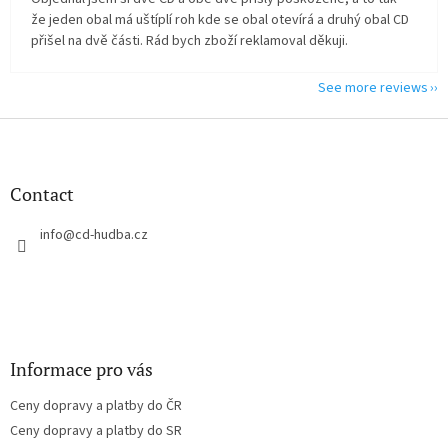
že jeden obal má uštíplí roh kde se obal otevírá a druhý obal CD
přišel na dvě části. Rád bych zboží reklamoval děkuji.
See more reviews
F
o
o
t
Contact
e
r
info
@
cd-hudba.cz
Informace pro vás
Ceny dopravy a platby do ČR
Ceny dopravy a platby do SR