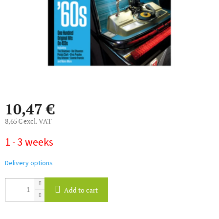
10,47 €
8,65 € excl. VAT
Measure
1 - 3 weeks
price:
Delivery options
Add to cart