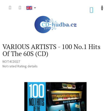
Skip
to
SHOP
content
CART
VARIOUS ARTISTS - 100 No.1 Hits
Of The 60S (CD)
NOT4CD027
The
Not rated
Rating details
average
product
rating
is
0,0
out
of
5
stars.