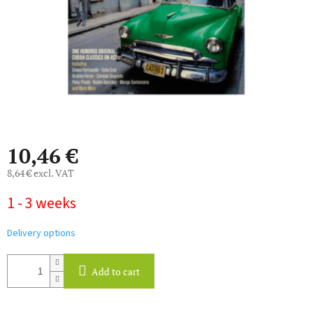
10,46 €
8,64 € excl. VAT
Measure
1 - 3 weeks
price:
Delivery options
Add to cart