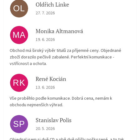
Oldřich Linke
OL
The store rating is 5 out of 5 stars.
27. 7. 2026
Monika Altmanová
MA
The store rating is 5 out of 5 stars.
19. 6. 2026
Obchod má široký výběr titulů za příjemné ceny. Objednané
zboží dorazilo pečlivě zabalené. Perfektní komunikace -
vstřícnost a ochota.
René Kocián
RK
The store rating is 5 out of 5 stars.
13. 6. 2026
Vše proběhlo podle komunikace. Dobrá cena, nemám k
obchodu nejmenších výhrad.
Stanislav Polis
SP
The store rating is 2 out of 5 stars.
20. 5. 2026
Objednal jsem si dvě CD a obě dvě přišly poškozené, a to tak