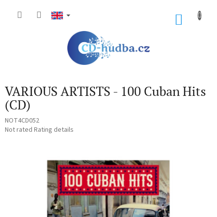
Skip
to
SHOP
content
CART
VARIOUS ARTISTS - 100 Cuban Hits
(CD)
NOT4CD052
The
Not rated
Rating details
average
product
rating
is
0,0
out
of
5
stars.