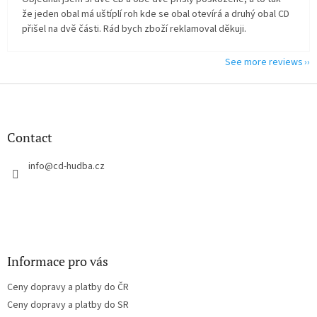
že jeden obal má uštíplí roh kde se obal otevírá a druhý obal CD
přišel na dvě části. Rád bych zboží reklamoval děkuji.
See more reviews
F
o
o
t
Contact
e
r
info
@
cd-hudba.cz
Informace pro vás
Ceny dopravy a platby do ČR
Ceny dopravy a platby do SR