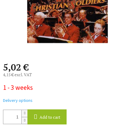
5,02 €
4,15 € excl. VAT
Measure
1 - 3 weeks
price:
Delivery options
Add to cart