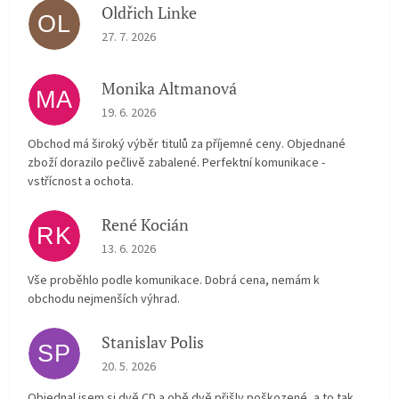
Oldřich Linke
OL
The store rating is 5 out of 5 stars.
27. 7. 2026
Monika Altmanová
MA
The store rating is 5 out of 5 stars.
19. 6. 2026
Obchod má široký výběr titulů za příjemné ceny. Objednané
zboží dorazilo pečlivě zabalené. Perfektní komunikace -
vstřícnost a ochota.
René Kocián
RK
The store rating is 5 out of 5 stars.
13. 6. 2026
Vše proběhlo podle komunikace. Dobrá cena, nemám k
obchodu nejmenších výhrad.
Stanislav Polis
SP
The store rating is 2 out of 5 stars.
20. 5. 2026
Objednal jsem si dvě CD a obě dvě přišly poškozené, a to tak