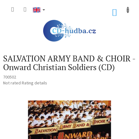
Skip
to
SHOP
content
CART
SALVATION ARMY BAND & CHOIR -
Onward Christian Soldiers (CD)
700502
The
Not rated
Rating details
average
product
rating
is
0,0
out
of
5
stars.