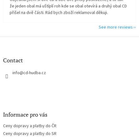
že jeden obal má uštíplí roh kde se obal otevírá a druhý obal CD
přišel na dvě části. Rád bych zboží reklamoval děkuji.
See more reviews
F
o
o
t
Contact
e
r
info
@
cd-hudba.cz
Informace pro vás
Ceny dopravy a platby do ČR
Ceny dopravy a platby do SR