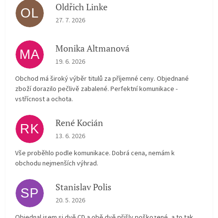
Oldřich Linke
OL
The store rating is 5 out of 5 stars.
27. 7. 2026
Monika Altmanová
MA
The store rating is 5 out of 5 stars.
19. 6. 2026
Obchod má široký výběr titulů za příjemné ceny. Objednané
zboží dorazilo pečlivě zabalené. Perfektní komunikace -
vstřícnost a ochota.
René Kocián
RK
The store rating is 5 out of 5 stars.
13. 6. 2026
Vše proběhlo podle komunikace. Dobrá cena, nemám k
obchodu nejmenších výhrad.
Stanislav Polis
SP
The store rating is 2 out of 5 stars.
20. 5. 2026
Objednal jsem si dvě CD a obě dvě přišly poškozené, a to tak