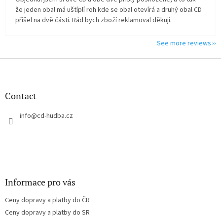
že jeden obal má uštíplí roh kde se obal otevírá a druhý obal CD
přišel na dvě části. Rád bych zboží reklamoval děkuji.
See more reviews
F
o
o
t
Contact
e
r
info
@
cd-hudba.cz
Informace pro vás
Ceny dopravy a platby do ČR
Ceny dopravy a platby do SR