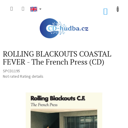
Skip
to
SHOP
content
CART
ROLLING BLACKOUTS COASTAL
FEVER - The French Press (CD)
SPCD1195
The
Not rated
Rating details
average
product
rating
is
0,0
out
of
5
stars.