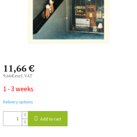
11,66 €
9,64 € excl. VAT
Measure
1 - 3 weeks
price:
Delivery options
Add to cart