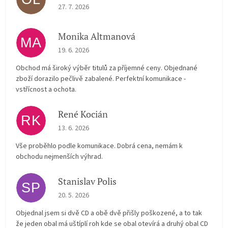
The store rating is 5 out of 5 stars.
27. 7. 2026
Monika Altmanová
MA
The store rating is 5 out of 5 stars.
19. 6. 2026
Obchod má široký výběr titulů za příjemné ceny. Objednané
zboží dorazilo pečlivě zabalené. Perfektní komunikace -
vstřícnost a ochota.
René Kocián
RK
The store rating is 5 out of 5 stars.
13. 6. 2026
Vše proběhlo podle komunikace. Dobrá cena, nemám k
obchodu nejmenších výhrad.
Stanislav Polis
SP
The store rating is 2 out of 5 stars.
20. 5. 2026
Objednal jsem si dvě CD a obě dvě přišly poškozené, a to tak
že jeden obal má uštíplí roh kde se obal otevírá a druhý obal CD