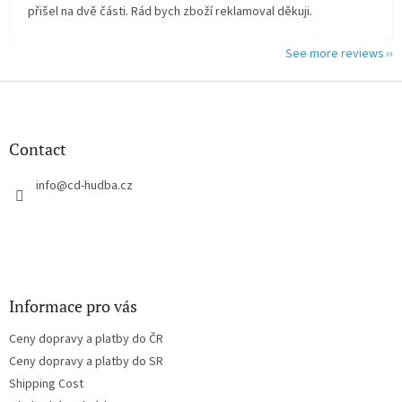
přišel na dvě části. Rád bych zboží reklamoval děkuji.
See more reviews
F
o
o
t
Contact
e
r
info
@
cd-hudba.cz
Informace pro vás
Ceny dopravy a platby do ČR
Ceny dopravy a platby do SR
Shipping Cost