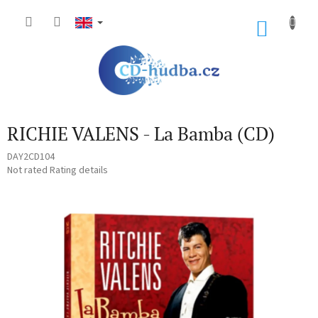
Skip
to
SHOP
content
CART
RICHIE VALENS - La Bamba (CD)
DAY2CD104
The
Not rated
Rating details
average
product
rating
is
0,0
out
of
5
stars.