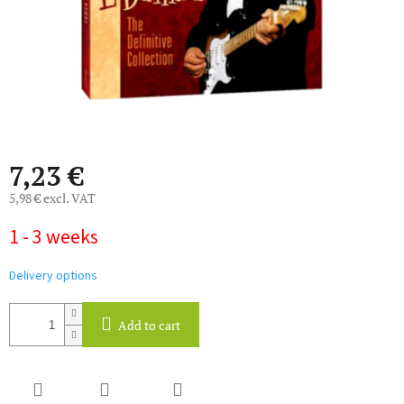
7,23 €
5,98 € excl. VAT
Measure
1 - 3 weeks
price:
Delivery options
Add to cart