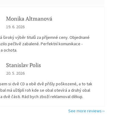
Monika Altmanová
The store rating is 5 out of 5 stars.
19. 6. 2026
 široký výběr titulů za příjemné ceny. Objednané
zilo pečlivě zabalené. Perfektní komunikace -
 a ochota.
Stanislav Polis
The store rating is 2 out of 5 stars.
20. 5. 2026
sem si dvě CD a obě dvě přišly poškozené, a to tak
bal má uštíplí roh kde se obal otevírá a druhý obal
na dvě části. Rád bych zboží reklamoval děkuji.
See more reviews