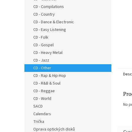
CD - Compilations
CD - Country
CD - Dance & Electronic
CD - Easy Listening
CD - Folk
CD - Gospel
CD - Heavy Metal
CD - Jazz
CD - Other
Desc
CD - Rap & Hip-Hop
CD - R&B & Soul
CD - Reggae
Pro
CD - World
No p
SACD
Calendars
Trička
Oprava optických disků