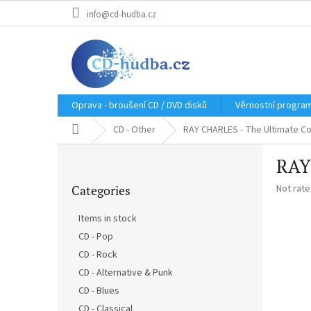
Skip
info@cd-hudba.cz
to
content
Oprava - broušení CD / DVD disků
Věrnostní progra
Home
CD - Other
RAY CHARLES - The Ultimate Col
S
RAY 
i
Skip
d
The
Categories
Not rat
categories
e
average
b
product
Items in stock
a
rating
CD - Pop
r
is
0,0
CD - Rock
out
CD - Alternative & Punk
of
CD - Blues
5
stars.
CD - Classical