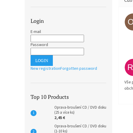
Login
E-mail
Password
LOGIN
New registration
Forgotten password
Vše 
obch
Top 10 Products
Oprava-broušení CD / DVD disku
(25 a více ks)
2,45 €
Oprava-broušení CD / DVD disku
(1-10 ks)