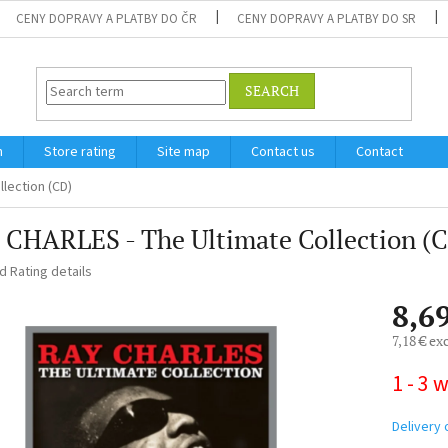
CENY DOPRAVY A PLATBY DO ČR
CENY DOPRAVY A PLATBY DO SR
SEARCH
m
Store rating
Site map
Contact us
Contact
lection (CD)
CHARLES - The Ultimate Collection (
ed
Rating details
8,6
7,18 € ex
Measure
1 - 3 
price:
Delivery 