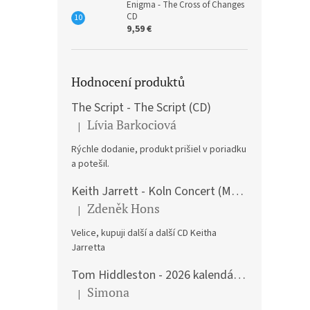
Enigma - The Cross of Changes
CD
9,59 €
Hodnocení produktů
The Script - The Script (CD)
Lívia Barkociová
|
The product rating is 5 out of 5 stars.
Rýchle dodanie, produkt prišiel v poriadku
a potešil.
Keith Jarrett - Koln Concert (Music CD)
Zdeněk Hons
|
The product rating is 5 out of 5 stars.
Velice, kupuji další a další CD Keitha
Jarretta
Tom Hiddleston - 2026 kalendář A3
Simona
|
The product rating is 5 out of 5 stars.