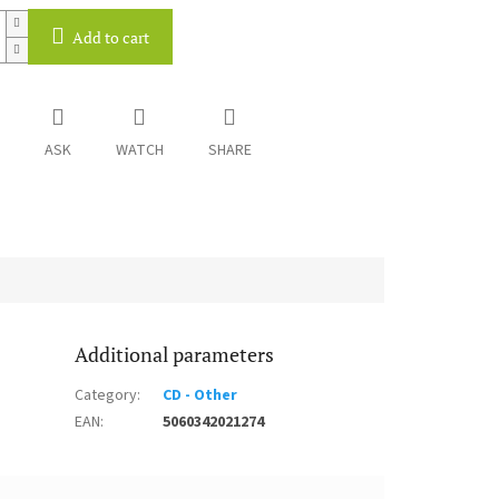
Add to cart
ASK
WATCH
SHARE
Additional parameters
Category
:
CD - Other
EAN
:
5060342021274