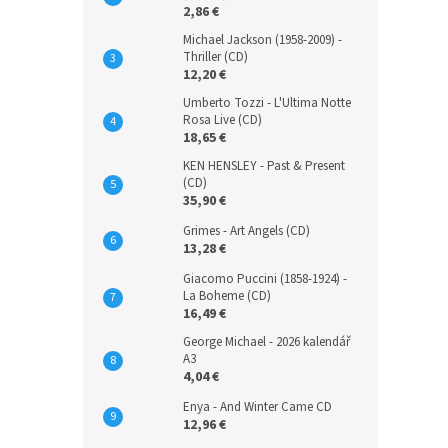
2,86 €
Michael Jackson (1958-2009) -
Thriller (CD)
12,20 €
Umberto Tozzi - L'Ultima Notte
Rosa Live (CD)
18,65 €
KEN HENSLEY - Past & Present
(CD)
35,90 €
Grimes - Art Angels (CD)
13,28 €
Giacomo Puccini (1858-1924) -
La Boheme (CD)
16,49 €
George Michael - 2026 kalendář
A3
4,04 €
Enya - And Winter Came CD
12,96 €