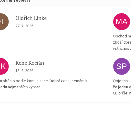
Oldřich Linke
OL
MA
The store rating is 5 out of 5 stars.
27. 7. 2026
Obchod má
zboží dora
vstřícnost
René Kocián
RK
SP
The store rating is 5 out of 5 stars.
13. 6. 2026
proběhlo podle komunikace. Dobrá cena, nemám k
Objednal j
odu nejmenších výhrad.
že jeden o
CD přišel 