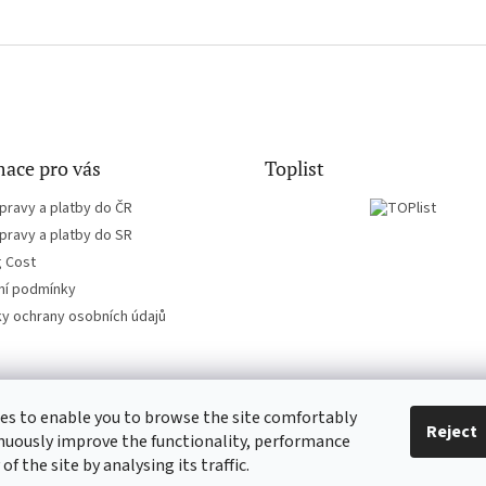
ace pro vás
Toplist
pravy a platby do ČR
pravy a platby do SR
g Cost
í podmínky
y ochrany osobních údajů
es to enable you to browse the site comfortably
EN-filmy.cz
CD-Soundtrack.cz
Reject
nuously improve the functionality, performance
 of the site by analysing its traffic.