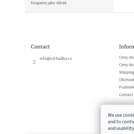
Koupeno jako dárek
F
o
o
t
e
Contact
Inform
r
Ceny do
info
@
cd-hudba.cz
Ceny do
Shippin
Obchodn
Podmínk
Contact
We use cooki
and to conti
and usability