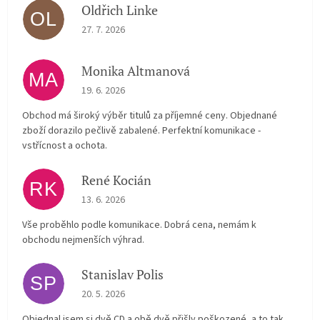
Oldřich Linke
OL
The store rating is 5 out of 5 stars.
27. 7. 2026
Monika Altmanová
MA
The store rating is 5 out of 5 stars.
19. 6. 2026
Obchod má široký výběr titulů za příjemné ceny. Objednané
zboží dorazilo pečlivě zabalené. Perfektní komunikace -
vstřícnost a ochota.
René Kocián
RK
The store rating is 5 out of 5 stars.
13. 6. 2026
Vše proběhlo podle komunikace. Dobrá cena, nemám k
obchodu nejmenších výhrad.
Stanislav Polis
SP
The store rating is 2 out of 5 stars.
20. 5. 2026
Objednal jsem si dvě CD a obě dvě přišly poškozené, a to tak