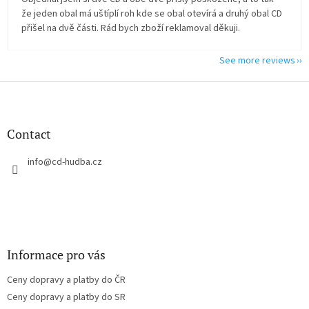
že jeden obal má uštíplí roh kde se obal otevírá a druhý obal CD
přišel na dvě části. Rád bych zboží reklamoval děkuji.
See more reviews
F
o
o
t
Contact
e
r
info
@
cd-hudba.cz
Informace pro vás
Ceny dopravy a platby do ČR
Ceny dopravy a platby do SR