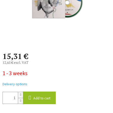
15,31 €
12,65 € excl. VAT
Measure
1 - 3 weeks
price:
Delivery options
Add to cart