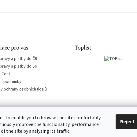
ace pro vás
Toplist
pravy a platby do ČR
pravy a platby do SR
g Cost
í podmínky
y ochrany osobních údajů
es to enable you to browse the site comfortably
EN-filmy.cz
CD-Soundtrack.cz
Reject
nuously improve the functionality, performance
 of the site by analysing its traffic.