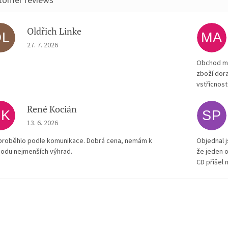
Oldřich Linke
OL
MA
The store rating is 5 out of 5 stars.
27. 7. 2026
Obchod má
zboží dora
vstřícnost
René Kocián
RK
SP
The store rating is 5 out of 5 stars.
13. 6. 2026
proběhlo podle komunikace. Dobrá cena, nemám k
Objednal j
odu nejmenších výhrad.
že jeden o
CD přišel 