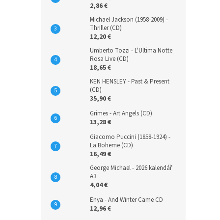
2,86 €
Michael Jackson (1958-2009) -
Thriller (CD)
12,20 €
Umberto Tozzi - L'Ultima Notte
Rosa Live (CD)
18,65 €
KEN HENSLEY - Past & Present
(CD)
35,90 €
Grimes - Art Angels (CD)
13,28 €
Giacomo Puccini (1858-1924) -
La Boheme (CD)
16,49 €
George Michael - 2026 kalendář
A3
4,04 €
Enya - And Winter Came CD
12,96 €