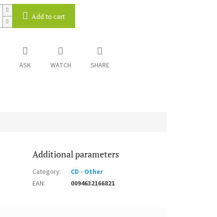
Add to cart
ASK
WATCH
SHARE
Additional parameters
Category
:
CD - Other
EAN
:
0094632166821