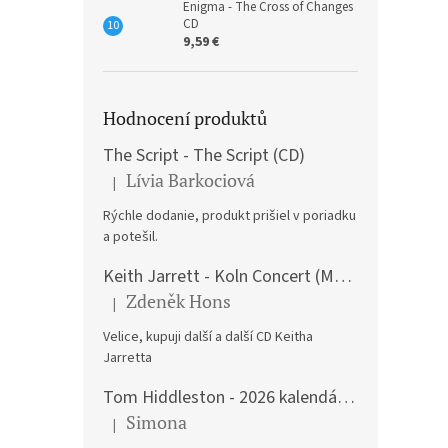
Enigma - The Cross of Changes
CD
9,59 €
Hodnocení produktů
The Script - The Script (CD)
Lívia Barkociová
|
The product rating is 5 out of 5 stars.
Rýchle dodanie, produkt prišiel v poriadku
a potešil.
Keith Jarrett - Koln Concert (Music CD)
Zdeněk Hons
|
The product rating is 5 out of 5 stars.
Velice, kupuji další a další CD Keitha
Jarretta
Tom Hiddleston - 2026 kalendář A3
Simona
|
The product rating is 5 out of 5 stars.