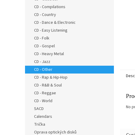
CD - Compilations
CD - Country
CD - Dance & Electronic
CD - Easy Listening
CD - Folk
CD - Gospel
CD - Heavy Metal
CD - Jazz
CD - Other
Desc
CD - Rap & Hip-Hop
CD - R&B & Soul
CD - Reggae
Pro
CD - World
No p
SACD
Calendars
Trička
Oprava optických disků