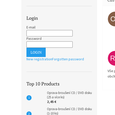
Login
E-mail
Password
LOGIN
New registration
Forgotten password
Vše 
obch
Top 10 Products
Oprava-broušení CD / DVD disku
(25 a více ks)
2,45 €
Oprava-broušení CD / DVD disku
(1-10 ks)