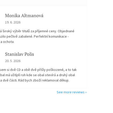
Monika Altmanová
The store rating is 5 out of 5 stars.
19. 6. 2026
 široký výběr titulů za příjemné ceny. Objednané
zilo pečlivě zabalené. Perfektní komunikace -
 a ochota.
Stanislav Polis
The store rating is 2 out of 5 stars.
20. 5. 2026
sem si dvě CD a obě dvě přišly poškozené, a to tak
bal má uštíplí roh kde se obal otevírá a druhý obal
na dvě části. Rád bych zboží reklamoval děkuji.
See more reviews