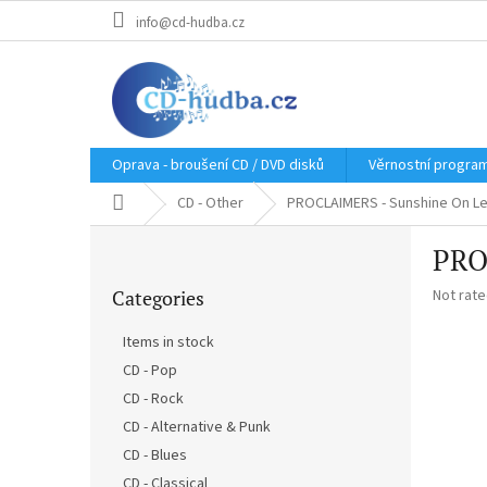
Skip
info@cd-hudba.cz
to
content
Oprava - broušení CD / DVD disků
Věrnostní progra
Home
CD - Other
PROCLAIMERS - Sunshine On Lei
S
PRO
i
Skip
d
The
Categories
Not rat
categories
e
average
b
product
Items in stock
a
rating
CD - Pop
r
is
0,0
CD - Rock
out
CD - Alternative & Punk
of
CD - Blues
5
stars.
CD - Classical