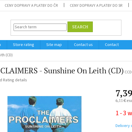
CENY DOPRAVY A PLATBY DO ČR
CENY DOPRAVY A PLATBY DO SR
SEARCH
m
Store rating
Site map
Contact us
Contact
th (CD)
CLAIMERS - Sunshine On Leith (CD)
CCD
ed
Rating details
7,39
6,11 € ex
Measure
1 - 3 
price:
Delivery 