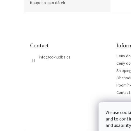
Koupeno jako dárek
F
o
o
t
e
Contact
Inform
r
Ceny do
info
@
cd-hudba.cz
Ceny do
Shippin
Obchodn
Podmínk
Contact
We use cooki
and to conti
and usability