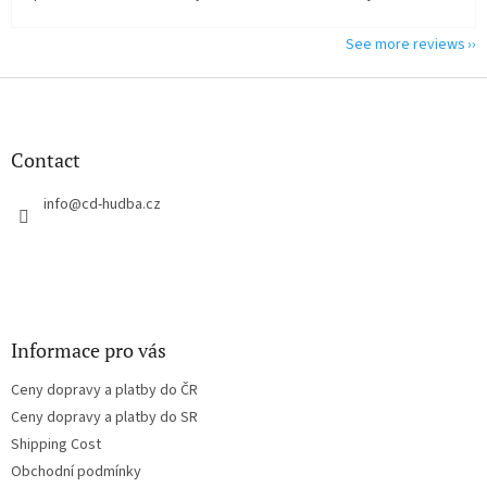
See more reviews
F
o
o
t
Contact
e
r
info
@
cd-hudba.cz
Informace pro vás
Ceny dopravy a platby do ČR
Ceny dopravy a platby do SR
Shipping Cost
Obchodní podmínky