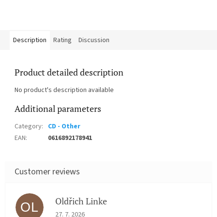
Description
Rating
Discussion
Product detailed description
No product's description available
Additional parameters
Category
:
CD - Other
EAN
:
0616892178941
Oldřich Linke
OL
The store rating is 5 out of 5 stars.
27. 7. 2026