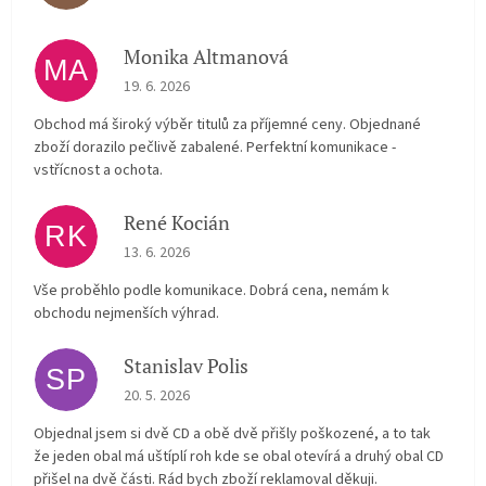
Monika Altmanová
MA
The store rating is 5 out of 5 stars.
19. 6. 2026
Obchod má široký výběr titulů za příjemné ceny. Objednané
zboží dorazilo pečlivě zabalené. Perfektní komunikace -
vstřícnost a ochota.
René Kocián
RK
The store rating is 5 out of 5 stars.
13. 6. 2026
Vše proběhlo podle komunikace. Dobrá cena, nemám k
obchodu nejmenších výhrad.
Stanislav Polis
SP
The store rating is 2 out of 5 stars.
20. 5. 2026
Objednal jsem si dvě CD a obě dvě přišly poškozené, a to tak
že jeden obal má uštíplí roh kde se obal otevírá a druhý obal CD
přišel na dvě části. Rád bych zboží reklamoval děkuji.