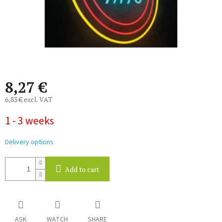
8,27 €
6,83 € excl. VAT
Measure
1 - 3 weeks
price:
Delivery options
Add to cart
ASK
WATCH
SHARE