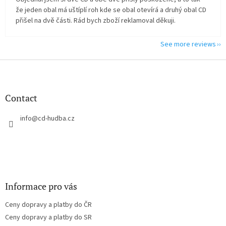
že jeden obal má uštíplí roh kde se obal otevírá a druhý obal CD
přišel na dvě části. Rád bych zboží reklamoval děkuji.
See more reviews
F
o
o
t
Contact
e
r
info
@
cd-hudba.cz
Informace pro vás
Ceny dopravy a platby do ČR
Ceny dopravy a platby do SR