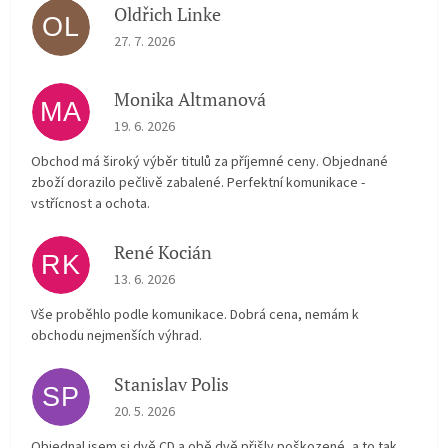
Oldřich Linke
OL
The store rating is 5 out of 5 stars.
27. 7. 2026
Monika Altmanová
MA
The store rating is 5 out of 5 stars.
19. 6. 2026
Obchod má široký výběr titulů za příjemné ceny. Objednané
zboží dorazilo pečlivě zabalené. Perfektní komunikace -
vstřícnost a ochota.
René Kocián
RK
The store rating is 5 out of 5 stars.
13. 6. 2026
Vše proběhlo podle komunikace. Dobrá cena, nemám k
obchodu nejmenších výhrad.
Stanislav Polis
SP
The store rating is 2 out of 5 stars.
20. 5. 2026
Objednal jsem si dvě CD a obě dvě přišly poškozené, a to tak