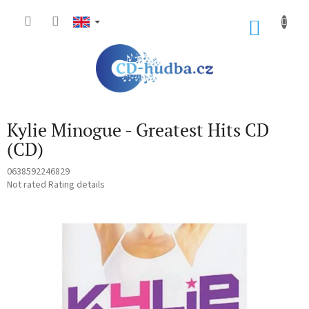
Skip
to
SHOP
content
CART
Kylie Minogue - Greatest Hits CD
(CD)
0638592246829
The
Not rated
Rating details
average
product
rating
is
0,0
out
of
5
stars.