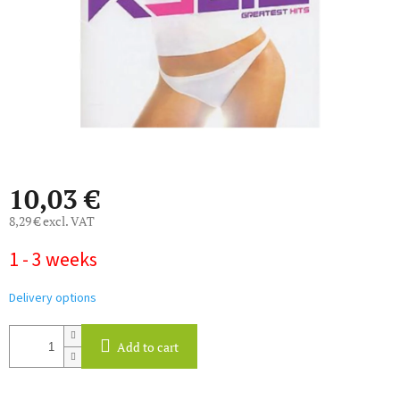
10,03 €
8,29 € excl. VAT
Measure
1 - 3 weeks
price:
Delivery options
Add to cart