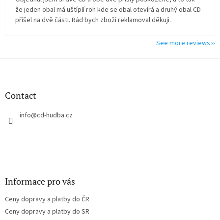
že jeden obal má uštíplí roh kde se obal otevírá a druhý obal CD
přišel na dvě části. Rád bych zboží reklamoval děkuji.
See more reviews
F
o
o
t
Contact
e
r
info
@
cd-hudba.cz
Informace pro vás
Ceny dopravy a platby do ČR
Ceny dopravy a platby do SR