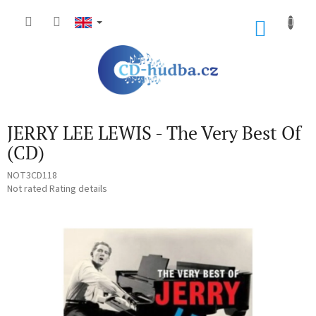
Skip
to
SHOP
content
CART
JERRY LEE LEWIS - The Very Best Of
(CD)
NOT3CD118
The
Not rated
Rating details
average
product
rating
is
0,0
out
of
5
stars.