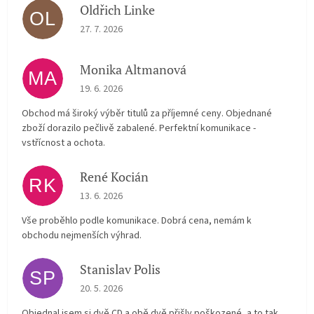
Oldřich Linke
OL
The store rating is 5 out of 5 stars.
27. 7. 2026
Monika Altmanová
MA
The store rating is 5 out of 5 stars.
19. 6. 2026
Obchod má široký výběr titulů za příjemné ceny. Objednané
zboží dorazilo pečlivě zabalené. Perfektní komunikace -
vstřícnost a ochota.
René Kocián
RK
The store rating is 5 out of 5 stars.
13. 6. 2026
Vše proběhlo podle komunikace. Dobrá cena, nemám k
obchodu nejmenších výhrad.
Stanislav Polis
SP
The store rating is 2 out of 5 stars.
20. 5. 2026
Objednal jsem si dvě CD a obě dvě přišly poškozené, a to tak