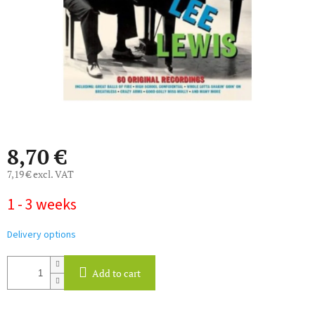
8,70 €
7,19 € excl. VAT
Measure
1 - 3 weeks
price:
Delivery options
Add to cart