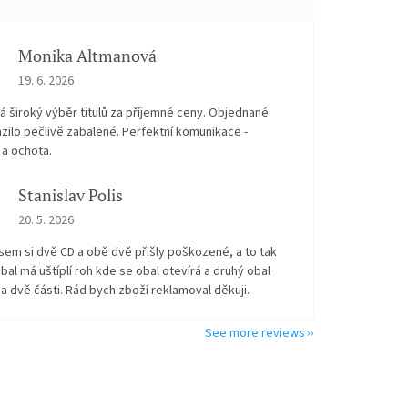
Monika Altmanová
The store rating is 5 out of 5 stars.
19. 6. 2026
 široký výběr titulů za příjemné ceny. Objednané
zilo pečlivě zabalené. Perfektní komunikace -
 a ochota.
Stanislav Polis
The store rating is 2 out of 5 stars.
20. 5. 2026
sem si dvě CD a obě dvě přišly poškozené, a to tak
bal má uštíplí roh kde se obal otevírá a druhý obal
na dvě části. Rád bych zboží reklamoval děkuji.
See more reviews