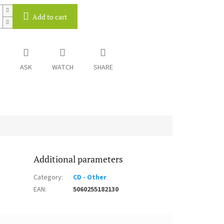
Add to cart
ASK
WATCH
SHARE
Additional parameters
Category
:
CD - Other
EAN
:
5060255182130