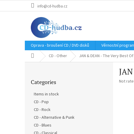
Skip
info@cd-hudba.cz
to
content
Oprava - broušení CD / DVD disků
Věrnostní progra
Home
CD - Other
JAN & DEAN - The Very Best Of
S
JAN 
i
Skip
d
The
Categories
Not rat
categories
e
average
b
product
Items in stock
a
rating
CD - Pop
r
is
0,0
CD - Rock
out
CD - Alternative & Punk
of
CD - Blues
5
stars.
CD - Classical