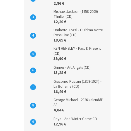
2,86 €
Michael Jackson (1958-2009) -
Thriller (CD)
12,20 €
Umberto Tozzi - L'Ultima Notte
Rosa Live (CD)
18,65 €
KEN HENSLEY - Past & Present
(CD)
35,90 €
Grimes - Art Angels (CD)
13,28 €
Giacomo Puccini (1858-1924) -
La Boheme (CD)
16,49 €
George Michael - 2026 kalendář
A3
4,04 €
Enya - And Winter Came CD
12,96 €