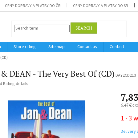
CENY DOPRAVY A PLATBY DO ČR
CENY DOPRAVY A PLATBY DO SR
SEARCH
m
Store rating
Site map
Contact us
Contact
 (CD)
& DEAN - The Very Best Of (CD)
DAY2CD213
ed
Rating details
7,83
6,47 € ex
Measure
1 - 3 
price:
Delivery 