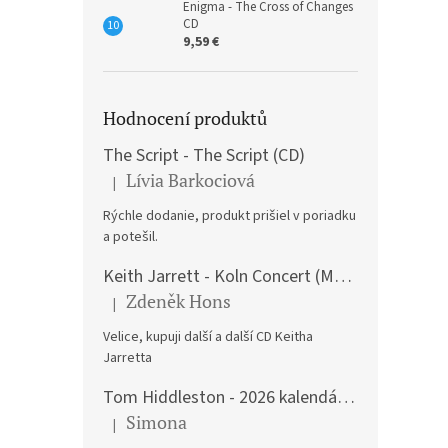
Enigma - The Cross of Changes
CD
9,59 €
Hodnocení produktů
The Script - The Script (CD)
Lívia Barkociová
|
The product rating is 5 out of 5 stars.
Rýchle dodanie, produkt prišiel v poriadku
a potešil.
Keith Jarrett - Koln Concert (Music CD)
Zdeněk Hons
|
The product rating is 5 out of 5 stars.
Velice, kupuji další a další CD Keitha
Jarretta
Tom Hiddleston - 2026 kalendář A3
Simona
|
The product rating is 5 out of 5 stars.