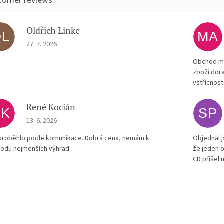
Oldřich Linke
OL
MA
The store rating is 5 out of 5 stars.
27. 7. 2026
Obchod má
zboží dora
vstřícnost
René Kocián
RK
SP
The store rating is 5 out of 5 stars.
13. 6. 2026
proběhlo podle komunikace. Dobrá cena, nemám k
Objednal j
odu nejmenších výhrad.
že jeden o
CD přišel 