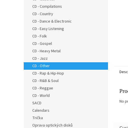
CD - Compilations
CD - Country
CD - Dance & Electronic
CD - Easy Listening
CD - Folk
CD - Gospel
CD - Heavy Metal
CD - Jazz
CD - Other
Desc
CD - Rap & Hip-Hop
CD - R&B & Soul
CD - Reggae
Pro
CD - World
No p
SACD
Calendars
Trička
Oprava optických disků