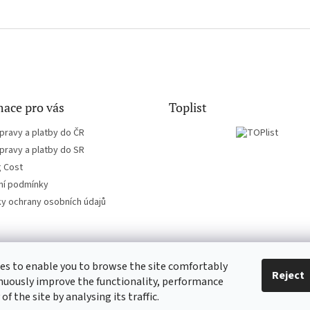
ace pro vás
Toplist
pravy a platby do ČR
pravy a platby do SR
g Cost
í podmínky
y ochrany osobních údajů
es to enable you to browse the site comfortably
EN-filmy.cz
CD-Soundtrack.cz
Reject
nuously improve the functionality, performance
 of the site by analysing its traffic.