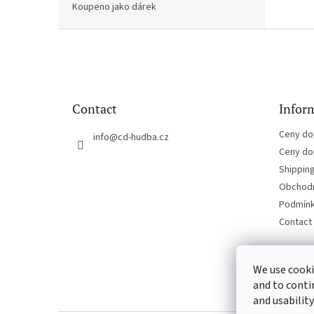
Koupeno jako dárek
F
o
o
t
e
Contact
Inform
r
Ceny do
info
@
cd-hudba.cz
Ceny do
Shippin
Obchodn
Podmínk
Contact
We use cooki
and to conti
and usability