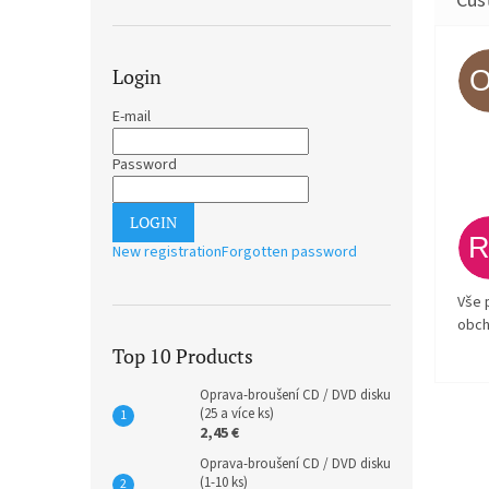
Login
E-mail
Password
LOGIN
New registration
Forgotten password
Vše 
obch
Top 10 Products
Oprava-broušení CD / DVD disku
(25 a více ks)
2,45 €
Oprava-broušení CD / DVD disku
(1-10 ks)