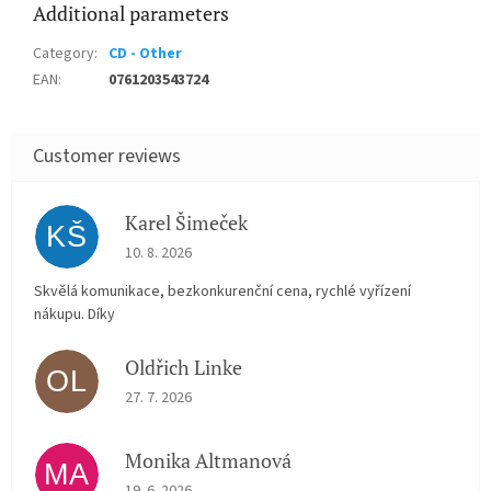
Additional parameters
Category
:
CD - Other
EAN
:
0761203543724
Karel Šimeček
KŠ
The store rating is 5 out of 5 stars.
10. 8. 2026
Skvělá komunikace, bezkonkurenční cena, rychlé vyřízení
nákupu. Díky
Oldřich Linke
OL
The store rating is 5 out of 5 stars.
27. 7. 2026
Monika Altmanová
MA
The store rating is 5 out of 5 stars.