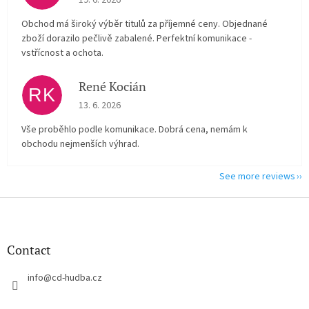
19. 6. 2026
Obchod má široký výběr titulů za příjemné ceny. Objednané
zboží dorazilo pečlivě zabalené. Perfektní komunikace -
vstřícnost a ochota.
René Kocián
RK
The store rating is 5 out of 5 stars.
13. 6. 2026
Vše proběhlo podle komunikace. Dobrá cena, nemám k
obchodu nejmenších výhrad.
See more reviews
F
o
o
t
Contact
e
r
info
@
cd-hudba.cz