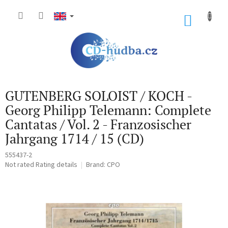
Skip
to
SHOP
content
CART
GUTENBERG SOLOIST / KOCH -
Georg Philipp Telemann: Complete
Cantatas / Vol. 2 - Franzosischer
Jahrgang 1714 / 15 (CD)
555437-2
The
Not rated
Rating details
Brand:
CPO
average
product
rating
is
0,0
out