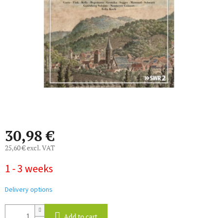
of
5
stars.
30,98 €
25,60 € excl. VAT
Measure
1 - 3 weeks
price:
Delivery options
Add to cart