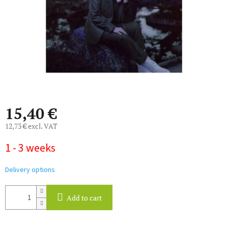
15,40 €
12,73 € excl. VAT
Measure
1 - 3 weeks
price:
Delivery options
Add to cart