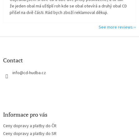
že jeden obal má uštíplí roh kde se obal otevírá a druhý obal CD
přišel na dvě části. Rád bych zboží reklamoval děkuji.
See more reviews
F
o
o
t
Contact
e
r
info
@
cd-hudba.cz
Informace pro vás
Ceny dopravy a platby do ČR
Ceny dopravy a platby do SR