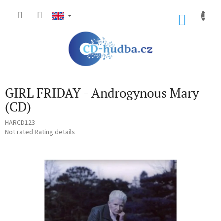
Skip
to
SHOP
content
CART
GIRL FRIDAY - Androgynous Mary
(CD)
HARCD123
The
Not rated
Rating details
average
product
rating
is
0,0
out
of
5
stars.