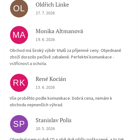
Oldřich Linke
OL
The store rating is 5 out of 5 stars.
27. 7. 2026
Monika Altmanová
MA
The store rating is 5 out of 5 stars.
19. 6. 2026
Obchod má široký výběr titulů za příjemné ceny. Objednané
zboží dorazilo pečlivě zabalené. Perfektní komunikace -
vstřícnost a ochota.
René Kocián
RK
The store rating is 5 out of 5 stars.
13. 6. 2026
Vše proběhlo podle komunikace. Dobrá cena, nemám k
obchodu nejmenších výhrad.
Stanislav Polis
SP
The store rating is 2 out of 5 stars.
20. 5. 2026
Objednal jsem si dvě CD a obě dvě přišly poškozené, a to tak