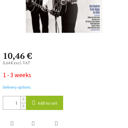
10,46 €
8,64 € excl. VAT
Measure
1 - 3 weeks
price:
Delivery options
Add to cart