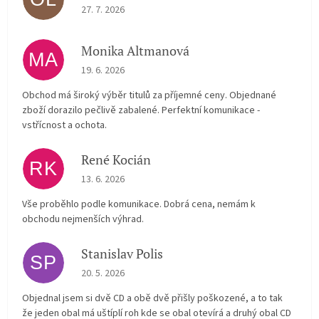
The store rating is 5 out of 5 stars.
27. 7. 2026
Monika Altmanová
MA
The store rating is 5 out of 5 stars.
19. 6. 2026
Obchod má široký výběr titulů za příjemné ceny. Objednané
zboží dorazilo pečlivě zabalené. Perfektní komunikace -
vstřícnost a ochota.
René Kocián
RK
The store rating is 5 out of 5 stars.
13. 6. 2026
Vše proběhlo podle komunikace. Dobrá cena, nemám k
obchodu nejmenších výhrad.
Stanislav Polis
SP
The store rating is 2 out of 5 stars.
20. 5. 2026
Objednal jsem si dvě CD a obě dvě přišly poškozené, a to tak
že jeden obal má uštíplí roh kde se obal otevírá a druhý obal CD