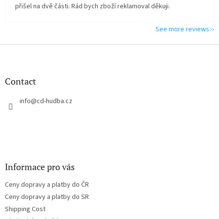
přišel na dvě části. Rád bych zboží reklamoval děkuji.
See more reviews
F
o
o
t
Contact
e
r
info
@
cd-hudba.cz
Informace pro vás
Ceny dopravy a platby do ČR
Ceny dopravy a platby do SR
Shipping Cost