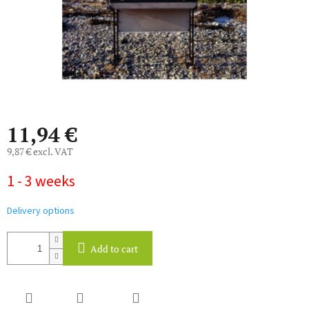
11,94 €
9,87 € excl. VAT
Measure
1 - 3 weeks
price:
Delivery options
Add to cart