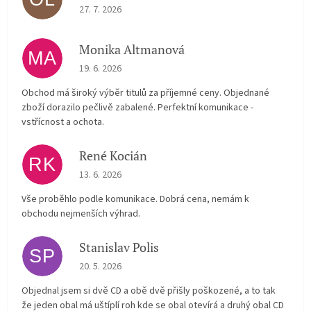
The store rating is 5 out of 5 stars.
27. 7. 2026
Monika Altmanová
MA
The store rating is 5 out of 5 stars.
19. 6. 2026
Obchod má široký výběr titulů za příjemné ceny. Objednané
zboží dorazilo pečlivě zabalené. Perfektní komunikace -
vstřícnost a ochota.
René Kocián
RK
The store rating is 5 out of 5 stars.
13. 6. 2026
Vše proběhlo podle komunikace. Dobrá cena, nemám k
obchodu nejmenších výhrad.
Stanislav Polis
SP
The store rating is 2 out of 5 stars.
20. 5. 2026
Objednal jsem si dvě CD a obě dvě přišly poškozené, a to tak
že jeden obal má uštíplí roh kde se obal otevírá a druhý obal CD