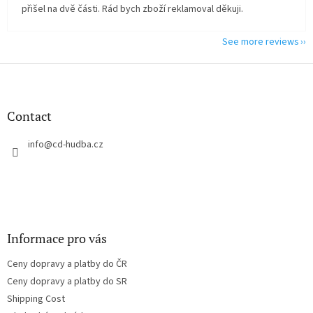
přišel na dvě části. Rád bych zboží reklamoval děkuji.
See more reviews
F
o
o
t
Contact
e
r
info
@
cd-hudba.cz
Informace pro vás
Ceny dopravy a platby do ČR
Ceny dopravy a platby do SR
Shipping Cost