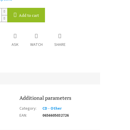
Add to cart
ASK
WATCH
SHARE
Additional parameters
Category
:
CD - Other
EAN
:
0656605032726