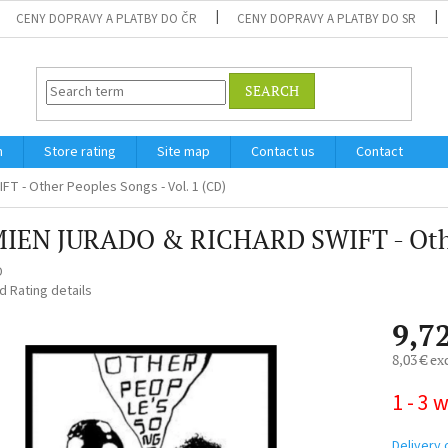
CENY DOPRAVY A PLATBY DO ČR
CENY DOPRAVY A PLATBY DO SR
SEARCH
m
Store rating
Site map
Contact us
Contact
 - Other Peoples Songs - Vol. 1 (CD)
IEN JURADO & RICHARD SWIFT - Other 
D
ed
Rating details
9,7
8,03 € ex
Measure
1 - 3 
price:
Delivery 