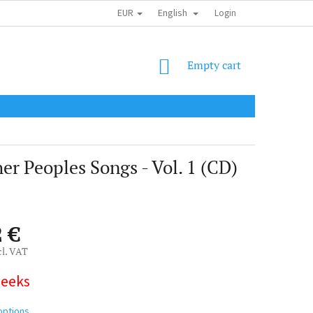
EUR
English
SHIPPING COST
OBCHODNÍ PODMÍNKY
PODMÍNKY OCHRANY OSOB
Login
SHOPPING
Empty cart
CART
Peoples Songs - Vol. 1 (CD)
2 €
cl. VAT
weeks
options