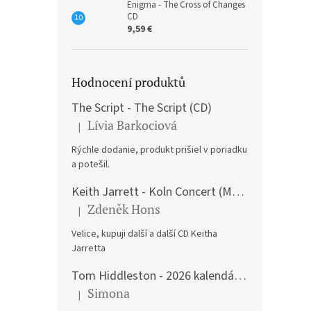
Enigma - The Cross of Changes
CD
9,59 €
Hodnocení produktů
The Script - The Script (CD)
Lívia Barkociová
|
The product rating is 5 out of 5 stars.
Rýchle dodanie, produkt prišiel v poriadku
a potešil.
Keith Jarrett - Koln Concert (Music CD)
Zdeněk Hons
|
The product rating is 5 out of 5 stars.
Velice, kupuji další a další CD Keitha
Jarretta
Tom Hiddleston - 2026 kalendář A3
Simona
|
The product rating is 5 out of 5 stars.