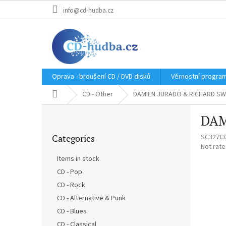
Skip
info@cd-hudba.cz
to
content
Oprava - broušení CD / DVD disků
Věrnostní progra
Home
CD - Other
DAMIEN JURADO & RICHARD SWIFT
S
DAM
i
Skip
d
Categories
SC327C
categories
e
The
Not rat
b
average
Items in stock
a
product
CD - Pop
r
rating
is
CD - Rock
0,0
CD - Alternative & Punk
out
CD - Blues
of
5
CD - Classical