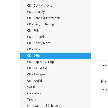
stars.
CD - Compilations
CD - Country
CD - Dance & Electronic
CD - Easy Listening
CD - Folk
CD - Gospel
CD - Heavy Metal
CD - Jazz
CD - Other
CD - Rap & Hip-Hop
Desc
CD - R&B & Soul
CD - Reggae
Pro
CD - World
SACD
No p
Calendars
Trička
Oprava optických disků