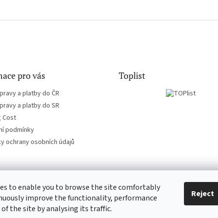
ace pro vás
Toplist
pravy a platby do ČR
pravy a platby do SR
g Cost
í podmínky
y ochrany osobních údajů
es to enable you to browse the site comfortably
EN-filmy.cz
CD-Soundtrack.cz
Reject
nuously improve the functionality, performance
 of the site by analysing its traffic.