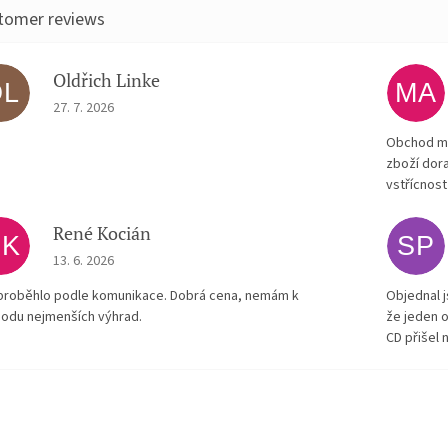
Oldřich Linke
OL
MA
The store rating is 5 out of 5 stars.
27. 7. 2026
Obchod má
zboží dora
vstřícnost
René Kocián
RK
SP
The store rating is 5 out of 5 stars.
13. 6. 2026
proběhlo podle komunikace. Dobrá cena, nemám k
Objednal j
odu nejmenších výhrad.
že jeden o
CD přišel 