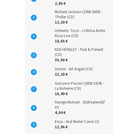
2,86 €
Michael Jackson (1958-2009) -
Thriller (CD)
12,20 €
Umberto Tozzi - L'Ultima Notte
Rosa Live (CD)
18,65 €
KEN HENSLEY - Past & Present
(CD)
35,90 €
Grimes - Art Angels (CD)
13,28 €
Giacomo Puccini (1858-1924) -
La Boheme (CD)
16,49 €
George Michael - 2026 kalendář
A3
4,04 €
Enya - And Winter Came CD
12,96 €