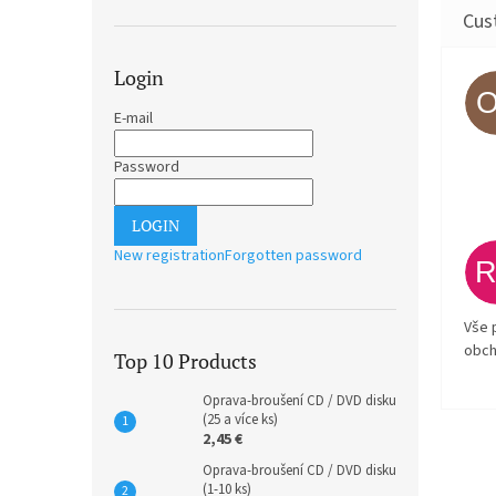
Login
E-mail
Password
LOGIN
New registration
Forgotten password
Vše 
obch
Top 10 Products
Oprava-broušení CD / DVD disku
(25 a více ks)
2,45 €
Oprava-broušení CD / DVD disku
(1-10 ks)