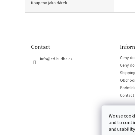
Koupeno jako dárek
F
o
o
t
e
Contact
Inform
r
Ceny do
info
@
cd-hudba.cz
Ceny do
Shippin
Obchodn
Podmínk
Contact
We use cooki
and to conti
and usability