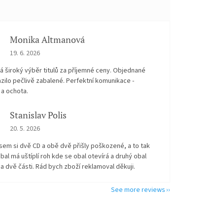
Monika Altmanová
The store rating is 5 out of 5 stars.
19. 6. 2026
 široký výběr titulů za příjemné ceny. Objednané
zilo pečlivě zabalené. Perfektní komunikace -
 a ochota.
Stanislav Polis
The store rating is 2 out of 5 stars.
20. 5. 2026
sem si dvě CD a obě dvě přišly poškozené, a to tak
bal má uštíplí roh kde se obal otevírá a druhý obal
na dvě části. Rád bych zboží reklamoval děkuji.
See more reviews