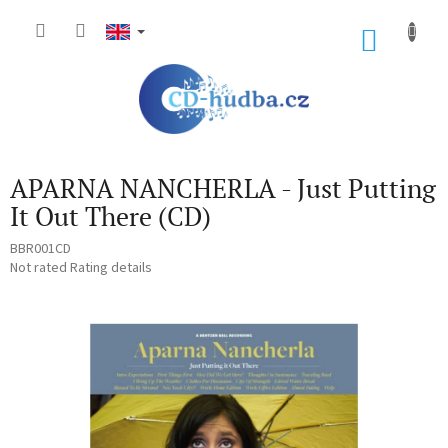
Skip
to
SHOP
content
CART
APARNA NANCHERLA - Just Putting
It Out There (CD)
BBR001CD
The
Not rated
Rating details
average
product
rating
is
0,0
out
of
5
stars.