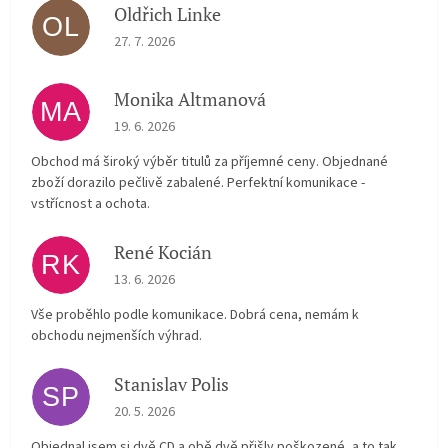
Oldřich Linke
OL
The store rating is 5 out of 5 stars.
27. 7. 2026
Monika Altmanová
MA
The store rating is 5 out of 5 stars.
19. 6. 2026
Obchod má široký výběr titulů za příjemné ceny. Objednané
zboží dorazilo pečlivě zabalené. Perfektní komunikace -
vstřícnost a ochota.
René Kocián
RK
The store rating is 5 out of 5 stars.
13. 6. 2026
Vše proběhlo podle komunikace. Dobrá cena, nemám k
obchodu nejmenších výhrad.
Stanislav Polis
SP
The store rating is 2 out of 5 stars.
20. 5. 2026
Objednal jsem si dvě CD a obě dvě přišly poškozené, a to tak