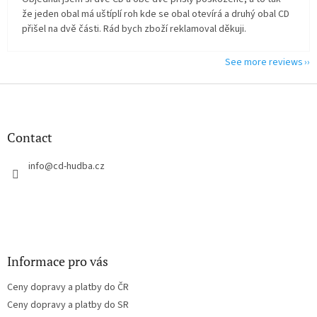
že jeden obal má uštíplí roh kde se obal otevírá a druhý obal CD
přišel na dvě části. Rád bych zboží reklamoval děkuji.
See more reviews
F
o
o
t
Contact
e
r
info
@
cd-hudba.cz
Informace pro vás
Ceny dopravy a platby do ČR
Ceny dopravy a platby do SR