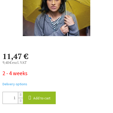
11,47 €
9,48 € excl. VAT
Measure
2 - 4 weeks
price:
Delivery options
Add to cart