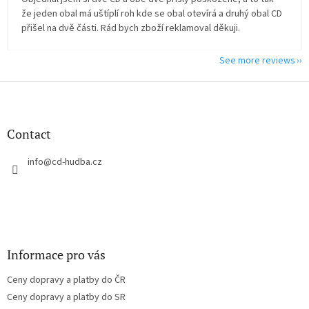
že jeden obal má uštíplí roh kde se obal otevírá a druhý obal CD
přišel na dvě části. Rád bych zboží reklamoval děkuji.
See more reviews
F
o
o
t
Contact
e
r
info
@
cd-hudba.cz
Informace pro vás
Ceny dopravy a platby do ČR
Ceny dopravy a platby do SR