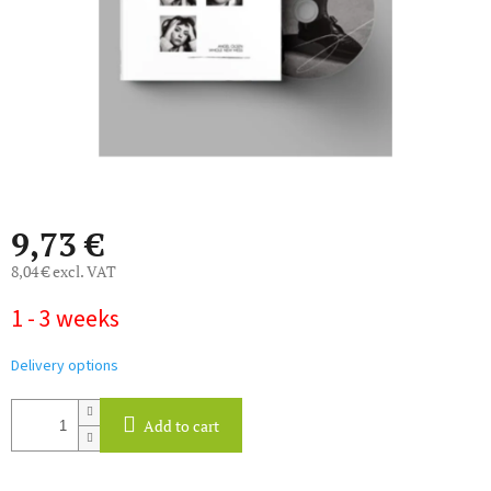
9,73 €
8,04 € excl. VAT
Measure
1 - 3 weeks
price:
Delivery options
Add to cart