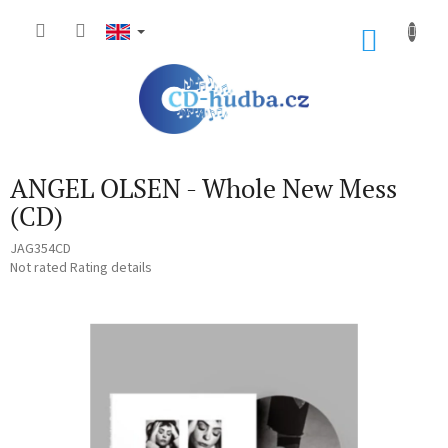
Skip
to
SHOP
content
CART
ANGEL OLSEN - Whole New Mess
(CD)
JAG354CD
The
Not rated
Rating details
average
product
rating
is
0,0
out
of
5
stars.