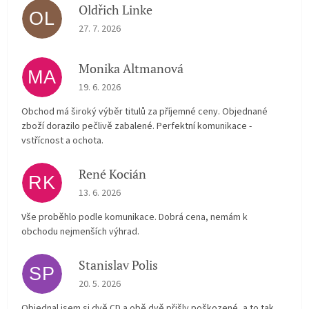
Oldřich Linke
OL
The store rating is 5 out of 5 stars.
27. 7. 2026
Monika Altmanová
MA
The store rating is 5 out of 5 stars.
19. 6. 2026
Obchod má široký výběr titulů za příjemné ceny. Objednané
zboží dorazilo pečlivě zabalené. Perfektní komunikace -
vstřícnost a ochota.
René Kocián
RK
The store rating is 5 out of 5 stars.
13. 6. 2026
Vše proběhlo podle komunikace. Dobrá cena, nemám k
obchodu nejmenších výhrad.
Stanislav Polis
SP
The store rating is 2 out of 5 stars.
20. 5. 2026
Objednal jsem si dvě CD a obě dvě přišly poškozené, a to tak