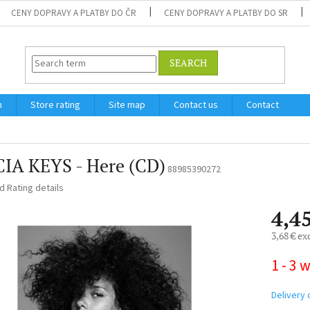
CENY DOPRAVY A PLATBY DO ČR
CENY DOPRAVY A PLATBY DO SR
SEARCH
m
Store rating
Site map
Contact us
Contact
CIA KEYS - Here (CD)
88985390272
ed
Rating details
4,4
3,68 € ex
Measure
1 - 3 
price:
Delivery 