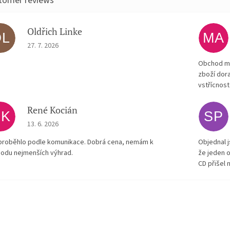
Oldřich Linke
OL
MA
The store rating is 5 out of 5 stars.
27. 7. 2026
Obchod má
zboží dora
vstřícnost
René Kocián
RK
SP
The store rating is 5 out of 5 stars.
13. 6. 2026
proběhlo podle komunikace. Dobrá cena, nemám k
Objednal j
odu nejmenších výhrad.
že jeden o
CD přišel 