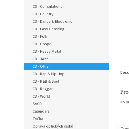
CD - Compilations
CD - Country
CD - Dance & Electronic
CD - Easy Listening
CD - Folk
CD - Gospel
CD - Heavy Metal
CD - Jazz
CD - Other
Desc
CD - Rap & Hip-Hop
CD - R&B & Soul
CD - Reggae
Pro
CD - World
No p
SACD
Calendars
Trička
Oprava optických disků