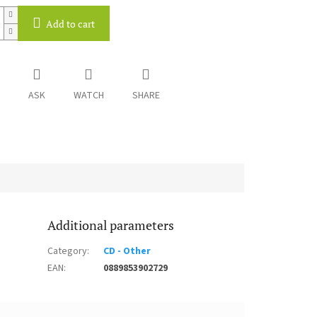
Add to cart
ASK
WATCH
SHARE
Additional parameters
Category
:
CD - Other
EAN
:
0889853902729