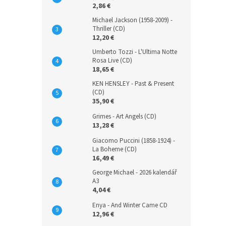
2,86 €
Michael Jackson (1958-2009) -
Thriller (CD)
12,20 €
Umberto Tozzi - L'Ultima Notte
Rosa Live (CD)
18,65 €
KEN HENSLEY - Past & Present
(CD)
35,90 €
Grimes - Art Angels (CD)
13,28 €
Giacomo Puccini (1858-1924) -
La Boheme (CD)
16,49 €
George Michael - 2026 kalendář
A3
4,04 €
Enya - And Winter Came CD
12,96 €