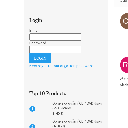
Login
E-mail
Password
LOGIN
New registration
Forgotten password
Vše 
obch
Top 10 Products
Oprava-broušení CD / DVD disku
(25 a více ks)
2,45 €
Oprava-broušení CD / DVD disku
(1-10 ks)