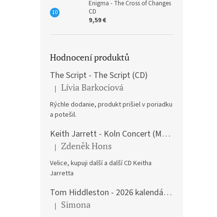
Enigma - The Cross of Changes
CD
9,59 €
Hodnocení produktů
The Script - The Script (CD)
Lívia Barkociová
|
The product rating is 5 out of 5 stars.
Rýchle dodanie, produkt prišiel v poriadku
a potešil.
Keith Jarrett - Koln Concert (Music CD)
Zdeněk Hons
|
The product rating is 5 out of 5 stars.
Velice, kupuji další a další CD Keitha
Jarretta
Tom Hiddleston - 2026 kalendář A3
Simona
|
The product rating is 5 out of 5 stars.