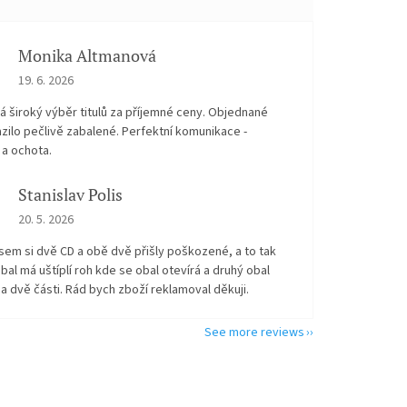
Monika Altmanová
The store rating is 5 out of 5 stars.
19. 6. 2026
 široký výběr titulů za příjemné ceny. Objednané
zilo pečlivě zabalené. Perfektní komunikace -
 a ochota.
Stanislav Polis
The store rating is 2 out of 5 stars.
20. 5. 2026
sem si dvě CD a obě dvě přišly poškozené, a to tak
bal má uštíplí roh kde se obal otevírá a druhý obal
na dvě části. Rád bych zboží reklamoval děkuji.
See more reviews