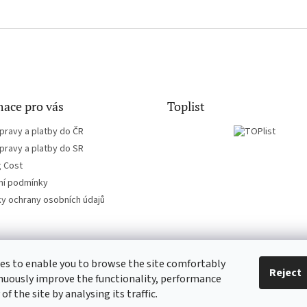
ace pro vás
Toplist
pravy a platby do ČR
pravy a platby do SR
g Cost
í podmínky
y ochrany osobních údajů
es to enable you to browse the site comfortably
EN-filmy.cz
CD-Soundtrack.cz
Reject
nuously improve the functionality, performance
 of the site by analysing its traffic.