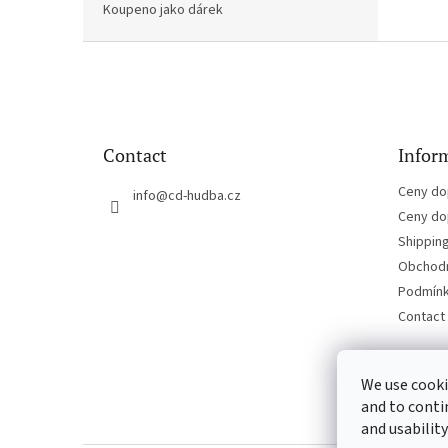
Koupeno jako dárek
F
o
o
t
e
Contact
Inform
r
Ceny do
info
@
cd-hudba.cz
Ceny do
Shippin
Obchodn
Podmínk
Contact
We use cooki
and to conti
and usability