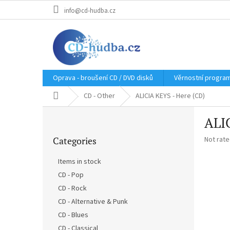
Skip
info@cd-hudba.cz
to
content
Oprava - broušení CD / DVD disků
Věrnostní progra
Home
CD - Other
ALICIA KEYS - Here (CD)
S
ALI
i
Skip
d
The
Categories
Not rat
categories
e
average
b
product
Items in stock
a
rating
CD - Pop
r
is
0,0
CD - Rock
out
CD - Alternative & Punk
of
CD - Blues
5
stars.
CD - Classical