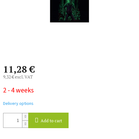
11,28 €
9,32 € excl. VAT
Measure
2 - 4 weeks
price:
Delivery options
Add to cart