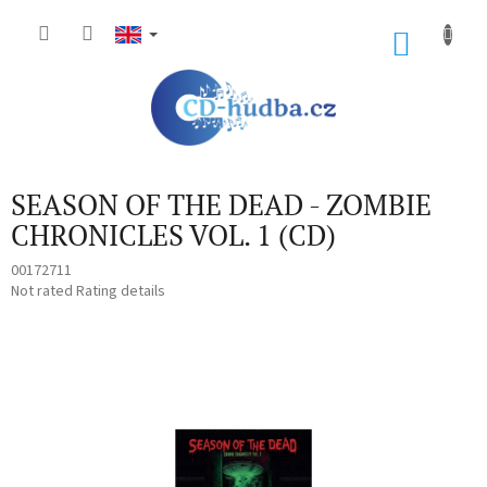
Skip
to
SHOP
content
CART
SEASON OF THE DEAD - ZOMBIE
CHRONICLES VOL. 1 (CD)
00172711
The
Not rated
Rating details
average
product
rating
is
0,0
out
of
5
stars.