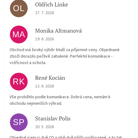
Oldřich Linke
OL
The store rating is 5 out of 5 stars.
27. 7. 2026
Monika Altmanová
MA
The store rating is 5 out of 5 stars.
19. 6. 2026
Obchod má široký výběr titulů za příjemné ceny. Objednané
zboží dorazilo pečlivě zabalené. Perfektní komunikace -
vstřícnost a ochota.
René Kocián
RK
The store rating is 5 out of 5 stars.
13. 6. 2026
Vše proběhlo podle komunikace. Dobrá cena, nemám k
obchodu nejmenších výhrad.
Stanislav Polis
SP
The store rating is 2 out of 5 stars.
20. 5. 2026
Objednal jsem si dvě CD a obě dvě přišly poškozené, a to tak