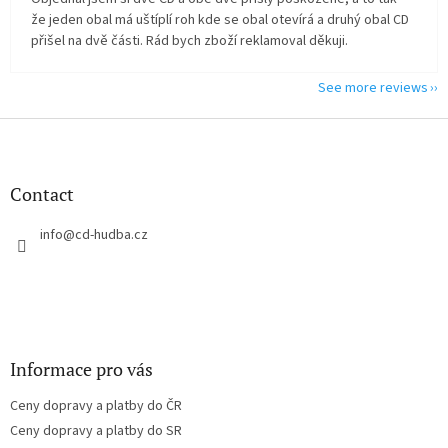
že jeden obal má uštíplí roh kde se obal otevírá a druhý obal CD
přišel na dvě části. Rád bych zboží reklamoval děkuji.
See more reviews
F
o
o
t
Contact
e
r
info
@
cd-hudba.cz
Informace pro vás
Ceny dopravy a platby do ČR
Ceny dopravy a platby do SR