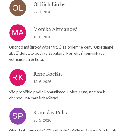
Oldřich Linke
OL
The store rating is 5 out of 5 stars.
27. 7. 2026
Monika Altmanová
MA
The store rating is 5 out of 5 stars.
19. 6. 2026
Obchod má široký výběr titulů za příjemné ceny. Objednané
zboží dorazilo pečlivě zabalené. Perfektní komunikace -
vstřícnost a ochota.
René Kocián
RK
The store rating is 5 out of 5 stars.
13. 6. 2026
Vše proběhlo podle komunikace. Dobrá cena, nemám k
obchodu nejmenších výhrad.
Stanislav Polis
SP
The store rating is 2 out of 5 stars.
20. 5. 2026
Objednal jsem si dvě CD a obě dvě přišly poškozené, a to tak