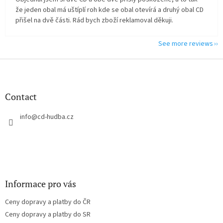
že jeden obal má uštíplí roh kde se obal otevírá a druhý obal CD
přišel na dvě části. Rád bych zboží reklamoval děkuji.
See more reviews
F
o
o
t
Contact
e
r
info
@
cd-hudba.cz
Informace pro vás
Ceny dopravy a platby do ČR
Ceny dopravy a platby do SR