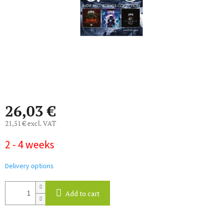
26,03 €
21,51 € excl. VAT
Measure
2 - 4 weeks
price:
Delivery options
Add to cart