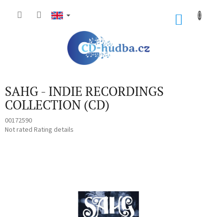
Skip
to
SHOP
content
CART
SAHG - INDIE RECORDINGS
COLLECTION (CD)
00172590
The
Not rated
Rating details
average
product
rating
is
0,0
out
of
5
stars.