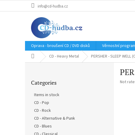
Skip
info@cd-hudba.cz
to
content
Oprava - broušení CD / DVD disků
Věrnostní progra
Home
CD - Heavy Metal
PERSHER - SLEEP WELL (
S
PER
i
Skip
d
The
Categories
Not rat
categories
e
average
b
product
Items in stock
a
rating
CD - Pop
r
is
0,0
CD - Rock
out
CD - Alternative & Punk
of
CD - Blues
5
stars.
CD - Classical