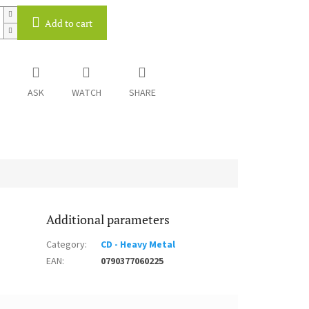
Add to cart
ASK
WATCH
SHARE
Additional parameters
Category
:
CD - Heavy Metal
EAN
:
0790377060225