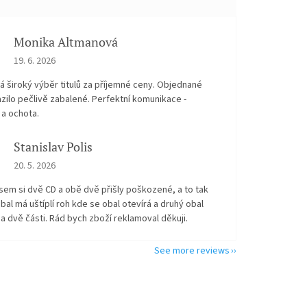
Monika Altmanová
The store rating is 5 out of 5 stars.
19. 6. 2026
 široký výběr titulů za příjemné ceny. Objednané
zilo pečlivě zabalené. Perfektní komunikace -
 a ochota.
Stanislav Polis
The store rating is 2 out of 5 stars.
20. 5. 2026
sem si dvě CD a obě dvě přišly poškozené, a to tak
bal má uštíplí roh kde se obal otevírá a druhý obal
na dvě části. Rád bych zboží reklamoval děkuji.
See more reviews