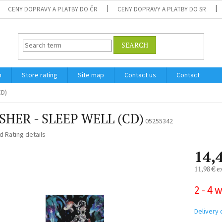
CENY DOPRAVY A PLATBY DO ČR
CENY DOPRAVY A PLATBY DO SR
SEARCH
m
Store rating
Site map
Contact us
Contact
CD)
SHER - SLEEP WELL (CD)
05255342
ed
Rating details
14,
11,98 € e
Measure
2 - 4 
price:
Delivery 