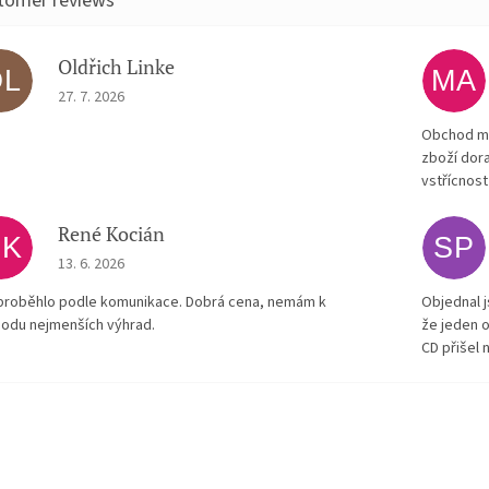
Oldřich Linke
OL
MA
The store rating is 5 out of 5 stars.
27. 7. 2026
Obchod má
zboží dora
vstřícnost
René Kocián
RK
SP
The store rating is 5 out of 5 stars.
13. 6. 2026
proběhlo podle komunikace. Dobrá cena, nemám k
Objednal j
odu nejmenších výhrad.
že jeden o
CD přišel 