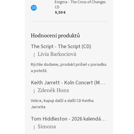
Enigma - The Cross of Changes
CD
9,59 €
Hodnocení produktů
The Script - The Script (CD)
Lívia Barkociová
|
The product rating is 5 out of 5 stars.
Rýchle dodanie, produkt prišiel v poriadku
a potešil.
Keith Jarrett - Koln Concert (Music CD)
Zdeněk Hons
|
The product rating is 5 out of 5 stars.
Velice, kupuji další a další CD Keitha
Jarretta
Tom Hiddleston - 2026 kalendář A3
Simona
|
The product rating is 5 out of 5 stars.