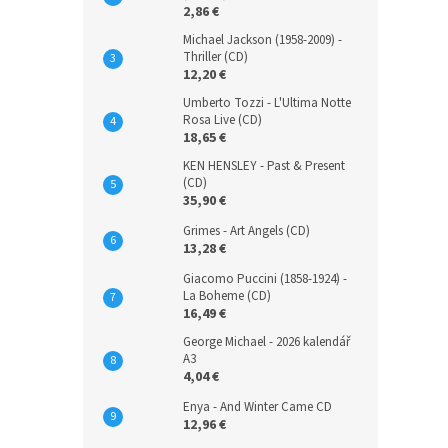
2,86 €
Michael Jackson (1958-2009) -
Thriller (CD)
12,20 €
Umberto Tozzi - L'Ultima Notte
Rosa Live (CD)
18,65 €
KEN HENSLEY - Past & Present
(CD)
35,90 €
Grimes - Art Angels (CD)
13,28 €
Giacomo Puccini (1858-1924) -
La Boheme (CD)
16,49 €
George Michael - 2026 kalendář
A3
4,04 €
Enya - And Winter Came CD
12,96 €