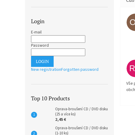
Login
E-mail
Password
LOGIN
New registration
Forgotten password
Vše 
obch
Top 10 Products
Oprava-broušení CD / DVD disku
(25 a více ks)
2,45 €
Oprava-broušení CD / DVD disku
(1-10 ks)