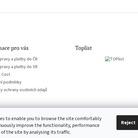
ace pro vás
Toplist
pravy a platby do ČR
pravy a platby do SR
g Cost
í podmínky
y ochrany osobních údajů
es to enable you to browse the site comfortably
EN-filmy.cz
CD-Soundtrack.cz
Reject
nuously improve the functionality, performance
 of the site by analysing its traffic.