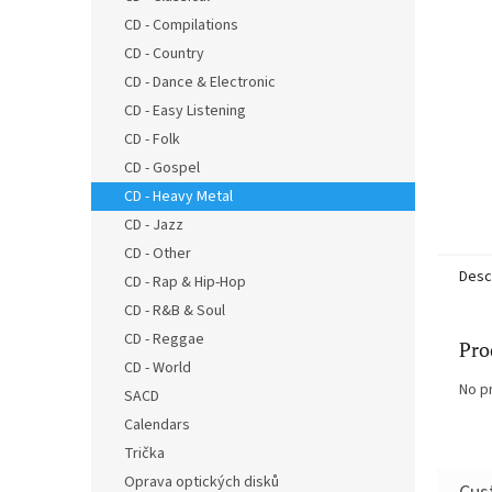
CD - Compilations
CD - Country
CD - Dance & Electronic
CD - Easy Listening
CD - Folk
CD - Gospel
CD - Heavy Metal
CD - Jazz
CD - Other
Desc
CD - Rap & Hip-Hop
CD - R&B & Soul
CD - Reggae
Pro
CD - World
No p
SACD
Calendars
Trička
Oprava optických disků