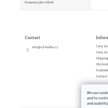
Koupeno jako dárek
F
o
o
t
e
Contact
Inform
r
Ceny do
info
@
cd-hudba.cz
Ceny do
Shippin
Obchodn
Podmínk
Contact
We use cooki
and to conti
and usability