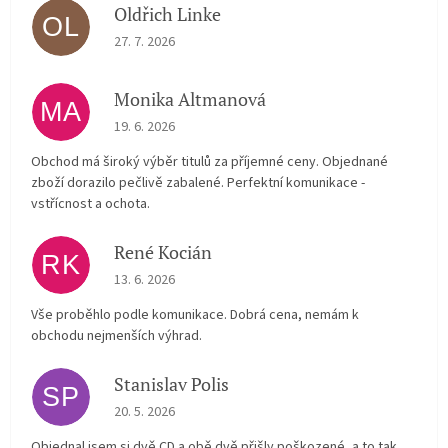
Oldřich Linke
OL
The store rating is 5 out of 5 stars.
27. 7. 2026
Monika Altmanová
MA
The store rating is 5 out of 5 stars.
19. 6. 2026
Obchod má široký výběr titulů za příjemné ceny. Objednané
zboží dorazilo pečlivě zabalené. Perfektní komunikace -
vstřícnost a ochota.
René Kocián
RK
The store rating is 5 out of 5 stars.
13. 6. 2026
Vše proběhlo podle komunikace. Dobrá cena, nemám k
obchodu nejmenších výhrad.
Stanislav Polis
SP
The store rating is 2 out of 5 stars.
20. 5. 2026
Objednal jsem si dvě CD a obě dvě přišly poškozené, a to tak