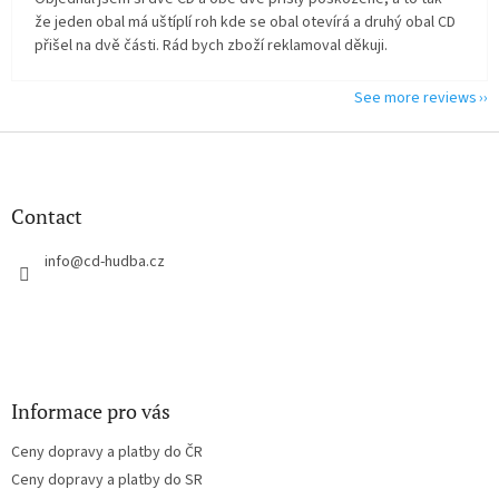
že jeden obal má uštíplí roh kde se obal otevírá a druhý obal CD
přišel na dvě části. Rád bych zboží reklamoval děkuji.
See more reviews
F
o
o
t
Contact
e
r
info
@
cd-hudba.cz
Informace pro vás
Ceny dopravy a platby do ČR
Ceny dopravy a platby do SR