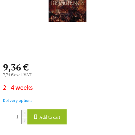
9,36 €
7,74 € excl. VAT
Measure
2 - 4 weeks
price:
Delivery options
Add to cart