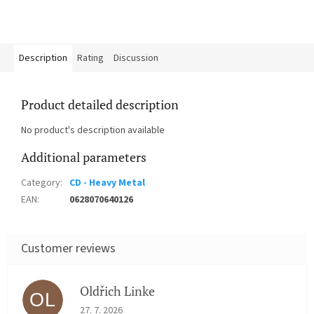
Description
Rating
Discussion
Product detailed description
No product's description available
Additional parameters
Category
:
CD - Heavy Metal
EAN
:
0628070640126
Oldřich Linke
OL
The store rating is 5 out of 5 stars.
27. 7. 2026