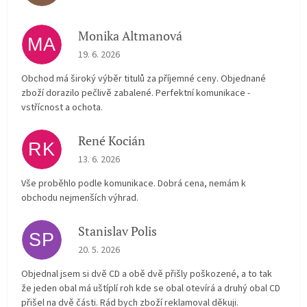
Monika Altmanová
MA
The store rating is 5 out of 5 stars.
19. 6. 2026
Obchod má široký výběr titulů za příjemné ceny. Objednané
zboží dorazilo pečlivě zabalené. Perfektní komunikace -
vstřícnost a ochota.
René Kocián
RK
The store rating is 5 out of 5 stars.
13. 6. 2026
Vše proběhlo podle komunikace. Dobrá cena, nemám k
obchodu nejmenších výhrad.
Stanislav Polis
SP
The store rating is 2 out of 5 stars.
20. 5. 2026
Objednal jsem si dvě CD a obě dvě přišly poškozené, a to tak
že jeden obal má uštíplí roh kde se obal otevírá a druhý obal CD
přišel na dvě části. Rád bych zboží reklamoval děkuji.