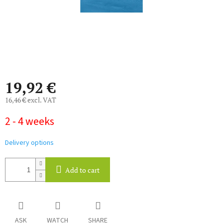
19,92 €
16,46 € excl. VAT
Measure
2 - 4 weeks
price:
Delivery options
Add to cart
ASK
WATCH
SHARE