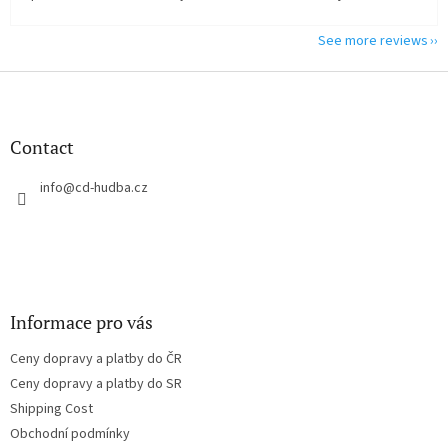
See more reviews
F
o
o
t
Contact
e
r
info
@
cd-hudba.cz
Informace pro vás
Ceny dopravy a platby do ČR
Ceny dopravy a platby do SR
Shipping Cost
Obchodní podmínky