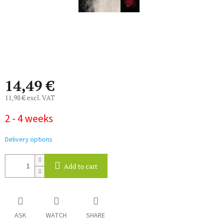
14,49 €
11,98 € excl. VAT
Measure
2 - 4 weeks
price:
Delivery options
Add to cart
ASK
WATCH
SHARE