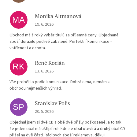
Monika Altmanová
MA
The store rating is 5 out of 5 stars.
19. 6. 2026
Obchod má široký výběr titulů za příjemné ceny. Objednané
zboží dorazilo pečlivě zabalené. Perfektní komunikace -
vstřícnost a ochota.
René Kocián
RK
The store rating is 5 out of 5 stars.
13. 6. 2026
Vše proběhlo podle komunikace. Dobrá cena, nemám k
obchodu nejmenších výhrad.
Stanislav Polis
SP
The store rating is 2 out of 5 stars.
20. 5. 2026
Objednal jsem si dvě CD a obě dvě přišly poškozené, a to tak
že jeden obal má uštíplí roh kde se obal otevírá a druhý obal CD
přišel na dvě části. Rád bych zboží reklamoval děkuji.