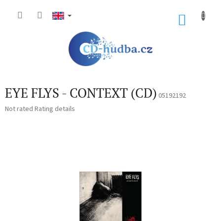
Skip
to
SHOP
content
CART
EYE FLYS - CONTEXT (CD)
05192192
The
Not rated
Rating details
average
product
rating
is
0,0
out
of
5
stars.