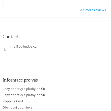
See more reviews
F
o
o
t
Contact
e
r
info
@
cd-hudba.cz
Informace pro vás
Ceny dopravy a platby do ČR
Ceny dopravy a platby do SR
Shipping Cost
Obchodní podmínky