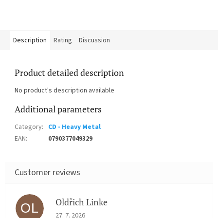
Description
Rating
Discussion
Product detailed description
No product's description available
Additional parameters
Category
:
CD - Heavy Metal
EAN
:
0790377049329
Oldřich Linke
OL
The store rating is 5 out of 5 stars.
27. 7. 2026