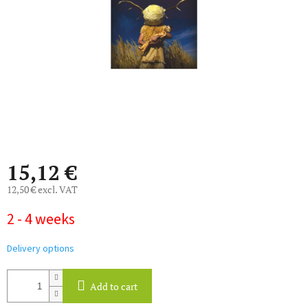
stars.
15,12 €
12,50 € excl. VAT
Measure
2 - 4 weeks
price:
Delivery options
Add to cart