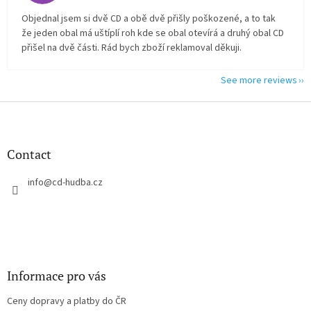
Objednal jsem si dvě CD a obě dvě přišly poškozené, a to tak
že jeden obal má uštíplí roh kde se obal otevírá a druhý obal CD
přišel na dvě části. Rád bych zboží reklamoval děkuji.
See more reviews
F
o
o
t
Contact
e
r
info
@
cd-hudba.cz
Informace pro vás
Ceny dopravy a platby do ČR