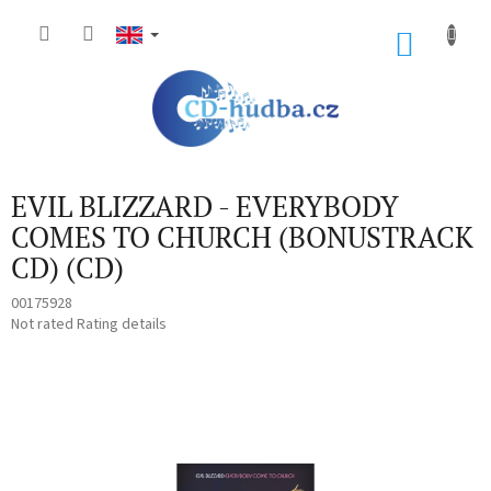
Skip
to
SHOP
content
CART
EVIL BLIZZARD - EVERYBODY
COMES TO CHURCH (BONUSTRACK
CD) (CD)
00175928
The
Not rated
Rating details
average
product
rating
is
0,0
out
of
5