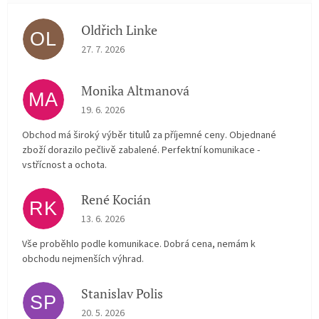
Oldřich Linke
OL
The store rating is 5 out of 5 stars.
27. 7. 2026
Monika Altmanová
MA
The store rating is 5 out of 5 stars.
19. 6. 2026
Obchod má široký výběr titulů za příjemné ceny. Objednané
zboží dorazilo pečlivě zabalené. Perfektní komunikace -
vstřícnost a ochota.
René Kocián
RK
The store rating is 5 out of 5 stars.
13. 6. 2026
Vše proběhlo podle komunikace. Dobrá cena, nemám k
obchodu nejmenších výhrad.
Stanislav Polis
SP
The store rating is 2 out of 5 stars.
20. 5. 2026