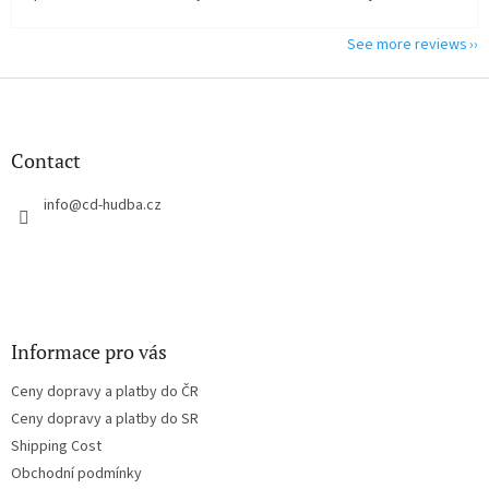
See more reviews
F
o
o
t
Contact
e
r
info
@
cd-hudba.cz
Informace pro vás
Ceny dopravy a platby do ČR
Ceny dopravy a platby do SR
Shipping Cost
Obchodní podmínky