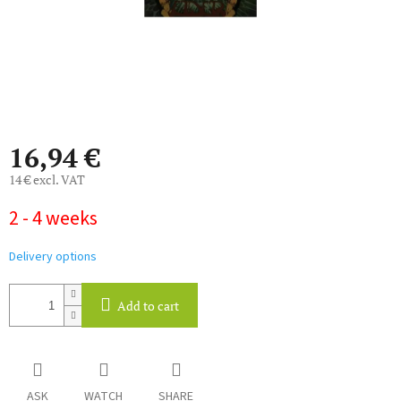
16,94 €
14 € excl. VAT
Measure
2 - 4 weeks
price:
Delivery options
Add to cart
ASK
WATCH
SHARE