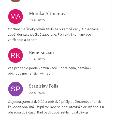
Monika Altmanová
MA
The store rating is 5 out of 5 stars.
19. 6. 2026
Obchod má široký výběr titulů za příjemné ceny. Objednané
zboží dorazilo pečlivě zabalené. Perfektní komunikace -
vstřícnost a ochota.
René Kocián
RK
The store rating is 5 out of 5 stars.
13. 6. 2026
Vše proběhlo podle komunikace. Dobrá cena, nemám k
obchodu nejmenších výhrad.
Stanislav Polis
SP
The store rating is 2 out of 5 stars.
20. 5. 2026
Objednal jsem si dvě CD a obě dvě přišly poškozené, a to tak
že jeden obal má uštíplí roh kde se obal otevírá a druhý obal CD
přišel na dvě části. Rád bych zboží reklamoval děkuji.