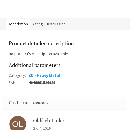
Description
Rating
Discussion
Product detailed description
No product's description available
Additional parameters
Category
:
CD - Heavy Metal
EAN
:
4046661526929
Oldřich Linke
OL
The store rating is 5 out of 5 stars.
27. 7. 2026