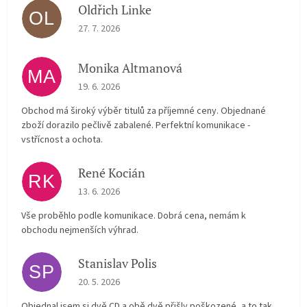
Oldřich Linke
OL
The store rating is 5 out of 5 stars.
27. 7. 2026
Monika Altmanová
MA
The store rating is 5 out of 5 stars.
19. 6. 2026
Obchod má široký výběr titulů za příjemné ceny. Objednané
zboží dorazilo pečlivě zabalené. Perfektní komunikace -
vstřícnost a ochota.
René Kocián
RK
The store rating is 5 out of 5 stars.
13. 6. 2026
Vše proběhlo podle komunikace. Dobrá cena, nemám k
obchodu nejmenších výhrad.
Stanislav Polis
SP
The store rating is 2 out of 5 stars.
20. 5. 2026
Objednal jsem si dvě CD a obě dvě přišly poškozené, a to tak