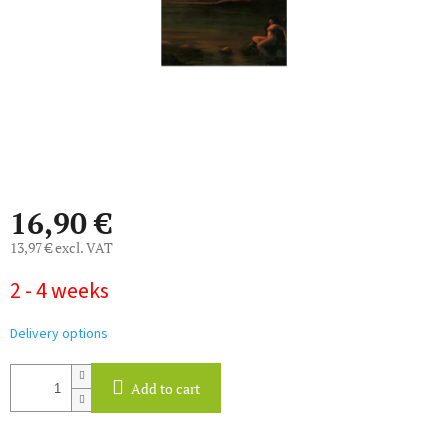
16,90 €
13,97 € excl. VAT
Measure
2 - 4 weeks
price:
Delivery options
Add to cart