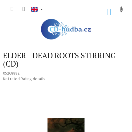
Skip
to
SHOP
content
CART
ELDER - DEAD ROOTS STIRRING
(CD)
05268882
The
Not rated
Rating details
average
product
rating
is
0,0
out
of
5
stars.