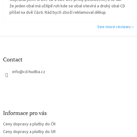
že jeden obal má uštíplí roh kde se obal otevírá a druhý obal CD
přišel na dvě části. Rád bych zboží reklamoval děkuji.
See more reviews
F
o
o
t
Contact
e
r
info
@
cd-hudba.cz
Informace pro vás
Ceny dopravy a platby do ČR
Ceny dopravy a platby do SR