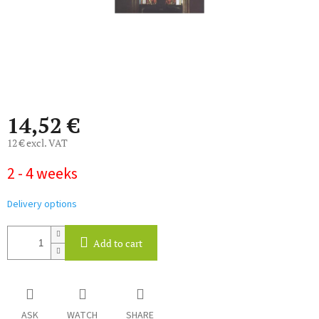
14,52 €
12 € excl. VAT
Measure
2 - 4 weeks
price:
Delivery options
Add to cart
ASK
WATCH
SHARE