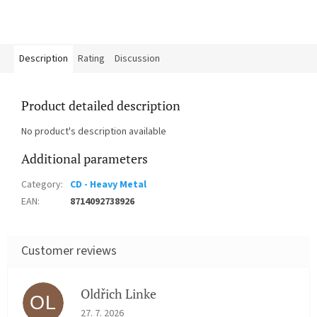
Description
Rating
Discussion
Product detailed description
No product's description available
Additional parameters
Category
:
CD - Heavy Metal
EAN
:
8714092738926
Oldřich Linke
OL
The store rating is 5 out of 5 stars.
27. 7. 2026