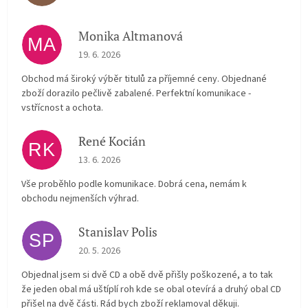
Monika Altmanová
MA
The store rating is 5 out of 5 stars.
19. 6. 2026
Obchod má široký výběr titulů za příjemné ceny. Objednané
zboží dorazilo pečlivě zabalené. Perfektní komunikace -
vstřícnost a ochota.
René Kocián
RK
The store rating is 5 out of 5 stars.
13. 6. 2026
Vše proběhlo podle komunikace. Dobrá cena, nemám k
obchodu nejmenších výhrad.
Stanislav Polis
SP
The store rating is 2 out of 5 stars.
20. 5. 2026
Objednal jsem si dvě CD a obě dvě přišly poškozené, a to tak
že jeden obal má uštíplí roh kde se obal otevírá a druhý obal CD
přišel na dvě části. Rád bych zboží reklamoval děkuji.