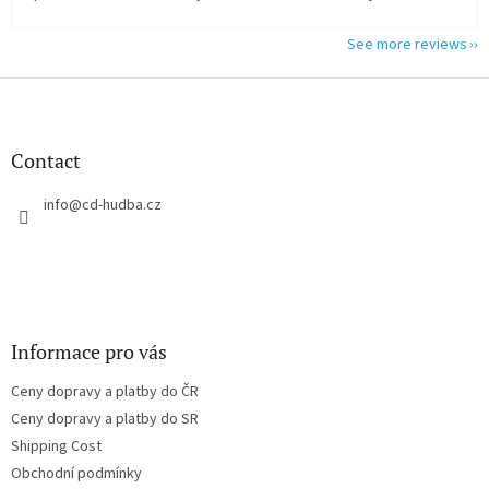
See more reviews
F
o
o
t
Contact
e
r
info
@
cd-hudba.cz
Informace pro vás
Ceny dopravy a platby do ČR
Ceny dopravy a platby do SR
Shipping Cost
Obchodní podmínky