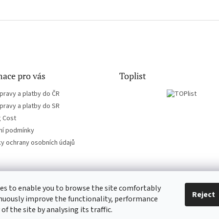
ace pro vás
Toplist
pravy a platby do ČR
pravy a platby do SR
g Cost
í podmínky
y ochrany osobních údajů
es to enable you to browse the site comfortably
EN-filmy.cz
CD-Soundtrack.cz
Reject
nuously improve the functionality, performance
 of the site by analysing its traffic.