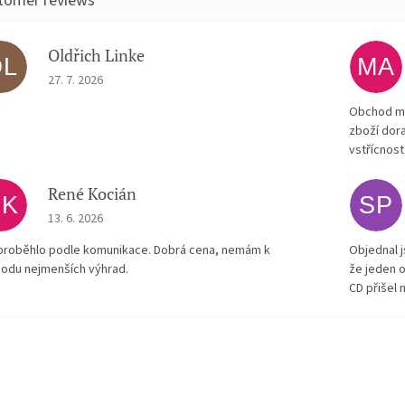
Oldřich Linke
OL
MA
The store rating is 5 out of 5 stars.
27. 7. 2026
Obchod má
zboží dora
vstřícnost
René Kocián
RK
SP
The store rating is 5 out of 5 stars.
13. 6. 2026
proběhlo podle komunikace. Dobrá cena, nemám k
Objednal j
odu nejmenších výhrad.
že jeden o
CD přišel 