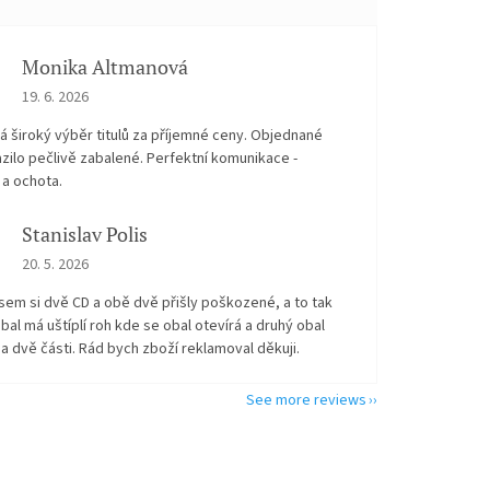
Monika Altmanová
The store rating is 5 out of 5 stars.
19. 6. 2026
 široký výběr titulů za příjemné ceny. Objednané
zilo pečlivě zabalené. Perfektní komunikace -
 a ochota.
Stanislav Polis
The store rating is 2 out of 5 stars.
20. 5. 2026
sem si dvě CD a obě dvě přišly poškozené, a to tak
bal má uštíplí roh kde se obal otevírá a druhý obal
na dvě části. Rád bych zboží reklamoval děkuji.
See more reviews