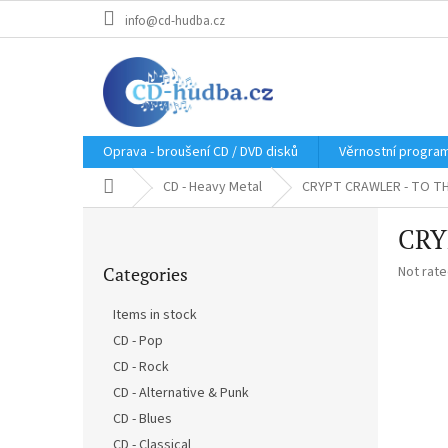
Skip
info@cd-hudba.cz
to
content
Oprava - broušení CD / DVD disků
Věrnostní progra
Home
CD - Heavy Metal
CRYPT CRAWLER - TO TH
S
CRY
i
Skip
d
The
Categories
Not rat
categories
e
average
b
product
Items in stock
a
rating
CD - Pop
r
is
0,0
CD - Rock
out
CD - Alternative & Punk
of
CD - Blues
5
stars.
CD - Classical