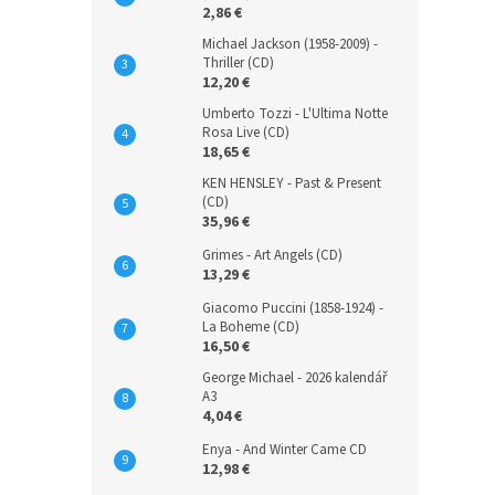
2,86 €
Michael Jackson (1958-2009) -
Thriller (CD)
12,20 €
Umberto Tozzi - L'Ultima Notte
Rosa Live (CD)
18,65 €
KEN HENSLEY - Past & Present
(CD)
35,96 €
Grimes - Art Angels (CD)
13,29 €
Giacomo Puccini (1858-1924) -
La Boheme (CD)
16,50 €
George Michael - 2026 kalendář
A3
4,04 €
Enya - And Winter Came CD
12,98 €