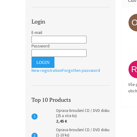
Login
E-mail
Password
LOGIN
New registration
Forgotten password
Vše 
obch
Top 10 Products
Oprava-broušení CD / DVD disku
(25 a více ks)
2,45 €
Oprava-broušení CD / DVD disku
(1-10 ks)