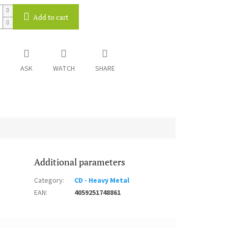
Add to cart
ASK
WATCH
SHARE
Additional parameters
Category
:
CD - Heavy Metal
EAN
:
4059251748861