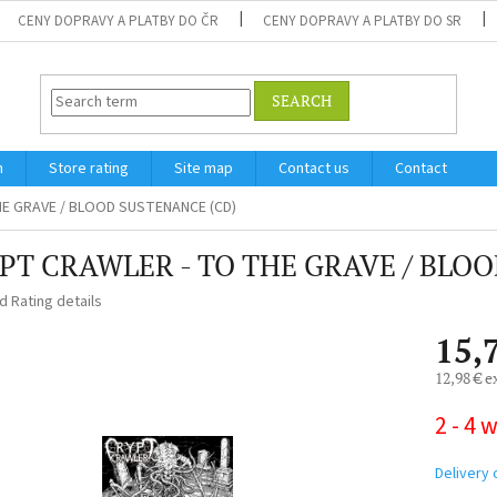
CENY DOPRAVY A PLATBY DO ČR
CENY DOPRAVY A PLATBY DO SR
SEARCH
m
Store rating
Site map
Contact us
Contact
E GRAVE / BLOOD SUSTENANCE (CD)
PT CRAWLER - TO THE GRAVE / BLO
ed
Rating details
15,
12,98 € e
Measure
2 - 4 
price:
Delivery 