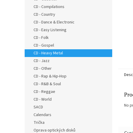
CD - Compilations
CD - Country
CD - Dance & Electronic
CD - Easy Listening
CD - Folk
CD - Gospel
CD - Heavy Metal
CD - Jazz
CD - Other
Desc
CD - Rap & Hip-Hop
CD - R&B & Soul
CD - Reggae
Pro
CD - World
No p
SACD
Calendars
Trička
Oprava optických disků