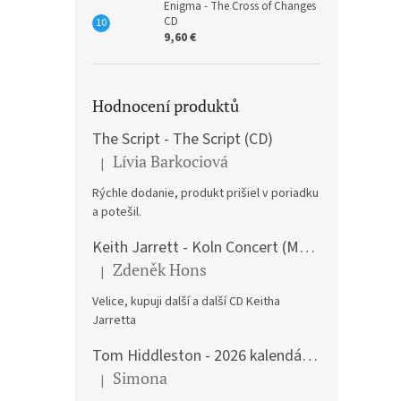
Enigma - The Cross of Changes
CD
9,60 €
Hodnocení produktů
The Script - The Script (CD)
Lívia Barkociová
|
The product rating is 5 out of 5 stars.
Rýchle dodanie, produkt prišiel v poriadku
a potešil.
Keith Jarrett - Koln Concert (Music CD)
Zdeněk Hons
|
The product rating is 5 out of 5 stars.
Velice, kupuji další a další CD Keitha
Jarretta
Tom Hiddleston - 2026 kalendář A3
Simona
|
The product rating is 5 out of 5 stars.