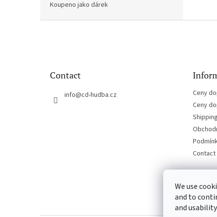
Koupeno jako dárek
F
o
o
t
e
Contact
Inform
r
Ceny do
info
@
cd-hudba.cz
Ceny do
Shippin
Obchodn
Podmínk
Contact
We use cooki
and to conti
and usability