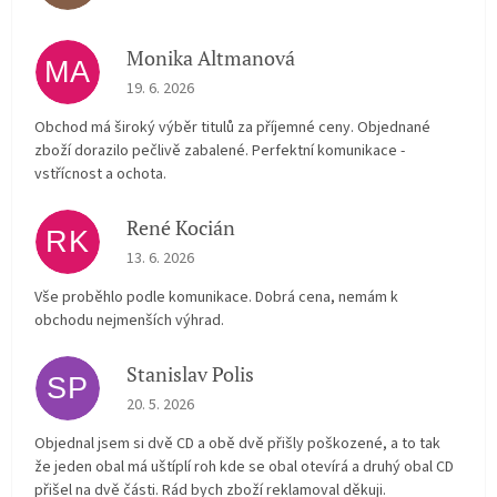
Monika Altmanová
MA
The store rating is 5 out of 5 stars.
19. 6. 2026
Obchod má široký výběr titulů za příjemné ceny. Objednané
zboží dorazilo pečlivě zabalené. Perfektní komunikace -
vstřícnost a ochota.
René Kocián
RK
The store rating is 5 out of 5 stars.
13. 6. 2026
Vše proběhlo podle komunikace. Dobrá cena, nemám k
obchodu nejmenších výhrad.
Stanislav Polis
SP
The store rating is 2 out of 5 stars.
20. 5. 2026
Objednal jsem si dvě CD a obě dvě přišly poškozené, a to tak
že jeden obal má uštíplí roh kde se obal otevírá a druhý obal CD
přišel na dvě části. Rád bych zboží reklamoval děkuji.