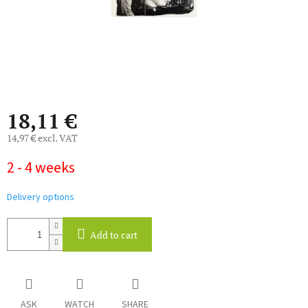
18,11 €
14,97 € excl. VAT
Measure
2 - 4 weeks
price:
Delivery options
Add to cart
ASK
WATCH
SHARE