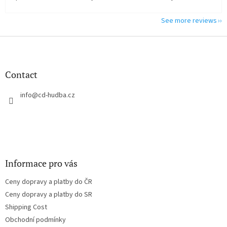
See more reviews
F
o
o
t
Contact
e
r
info
@
cd-hudba.cz
Informace pro vás
Ceny dopravy a platby do ČR
Ceny dopravy a platby do SR
Shipping Cost
Obchodní podmínky