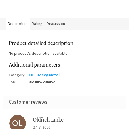
Description
Rating
Discussion
Product detailed description
No product's description available
Additional parameters
Category
:
CD - Heavy Metal
EAN
:
0634457208452
Oldřich Linke
OL
The store rating is 5 out of 5 stars.
27. 7. 2026