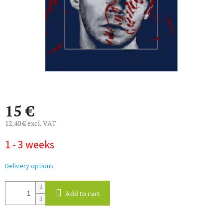
15 €
12,40 € excl. VAT
Measure
1 - 3 weeks
price:
Delivery options
Add to cart