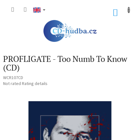
Skip
to
SHOP
content
CART
PROFLIGATE - Too Numb To Know
(CD)
WCR107CD
The
Not rated
Rating details
average
product
rating
is
0,0
out
of
5
stars.