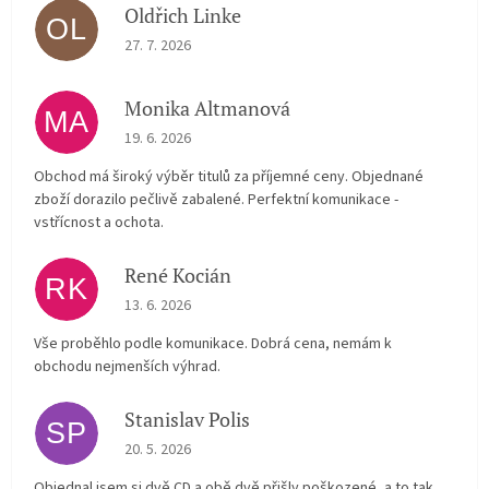
Oldřich Linke
OL
The store rating is 5 out of 5 stars.
27. 7. 2026
Monika Altmanová
MA
The store rating is 5 out of 5 stars.
19. 6. 2026
Obchod má široký výběr titulů za příjemné ceny. Objednané
zboží dorazilo pečlivě zabalené. Perfektní komunikace -
vstřícnost a ochota.
René Kocián
RK
The store rating is 5 out of 5 stars.
13. 6. 2026
Vše proběhlo podle komunikace. Dobrá cena, nemám k
obchodu nejmenších výhrad.
Stanislav Polis
SP
The store rating is 2 out of 5 stars.
20. 5. 2026
Objednal jsem si dvě CD a obě dvě přišly poškozené, a to tak