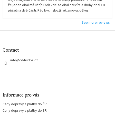
že jeden obal má uštíplí roh kde se obal otevírá a druhý obal CD
přišel na dvě části. Rád bych zboží reklamoval děkuji.
See more reviews
F
o
o
t
Contact
e
r
info
@
cd-hudba.cz
Informace pro vás
Ceny dopravy a platby do ČR
Ceny dopravy a platby do SR