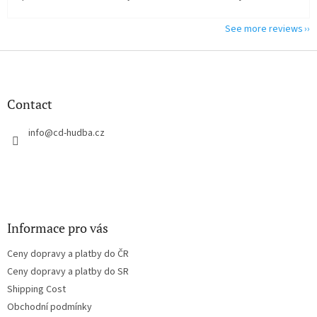
See more reviews
F
o
o
t
Contact
e
r
info
@
cd-hudba.cz
Informace pro vás
Ceny dopravy a platby do ČR
Ceny dopravy a platby do SR
Shipping Cost
Obchodní podmínky