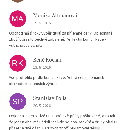
Monika Altmanová
MA
The store rating is 5 out of 5 stars.
19. 6. 2026
Obchod má široký výběr titulů za příjemné ceny. Objednané
zboží dorazilo pečlivě zabalené. Perfektní komunikace -
vstřícnost a ochota.
René Kocián
RK
The store rating is 5 out of 5 stars.
13. 6. 2026
Vše proběhlo podle komunikace. Dobrá cena, nemám k
obchodu nejmenších výhrad.
Stanislav Polis
SP
The store rating is 2 out of 5 stars.
20. 5. 2026
Objednal jsem si dvě CD a obě dvě přišly poškozené, a to tak
že jeden obal má uštíplí roh kde se obal otevírá a druhý obal CD
přišel na dvě části. Rád bych zboží reklamoval děkuji.