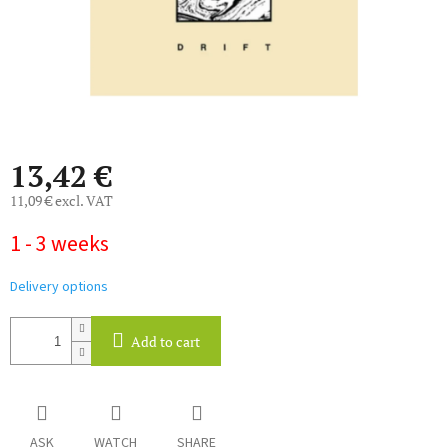
13,42 €
11,09 € excl. VAT
Measure
1 - 3 weeks
price:
Delivery options
Add to cart
ASK
WATCH
SHARE