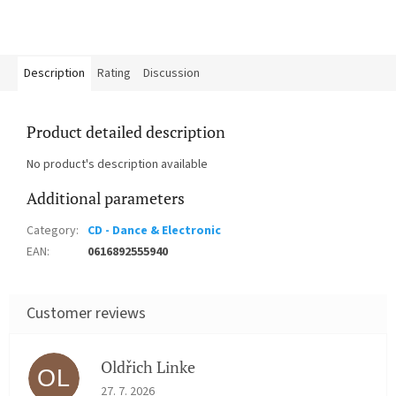
Description
Rating
Discussion
Product detailed description
No product's description available
Additional parameters
Category
:
CD - Dance & Electronic
EAN
:
0616892555940
Oldřich Linke
OL
The store rating is 5 out of 5 stars.
27. 7. 2026