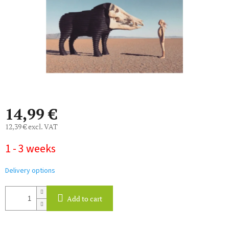
14,99 €
12,39 € excl. VAT
Measure
1 - 3 weeks
price:
Delivery options
Add to cart