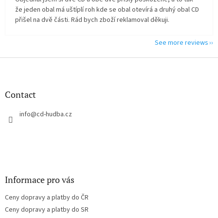
že jeden obal má uštíplí roh kde se obal otevírá a druhý obal CD
přišel na dvě části. Rád bych zboží reklamoval děkuji.
See more reviews
F
o
o
t
Contact
e
r
info
@
cd-hudba.cz
Informace pro vás
Ceny dopravy a platby do ČR
Ceny dopravy a platby do SR