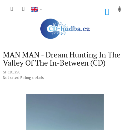
Skip
to
SHOP
content
CART
MAN MAN - Dream Hunting In The
Valley Of The In-Between (CD)
SPCD1350
The
Not rated
Rating details
average
product
rating
is
0,0
out
of
5
stars.