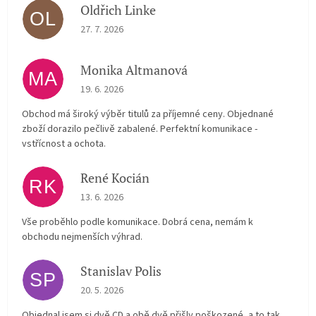
Oldřich Linke
OL
The store rating is 5 out of 5 stars.
27. 7. 2026
Monika Altmanová
MA
The store rating is 5 out of 5 stars.
19. 6. 2026
Obchod má široký výběr titulů za příjemné ceny. Objednané
zboží dorazilo pečlivě zabalené. Perfektní komunikace -
vstřícnost a ochota.
René Kocián
RK
The store rating is 5 out of 5 stars.
13. 6. 2026
Vše proběhlo podle komunikace. Dobrá cena, nemám k
obchodu nejmenších výhrad.
Stanislav Polis
SP
The store rating is 2 out of 5 stars.
20. 5. 2026
Objednal jsem si dvě CD a obě dvě přišly poškozené, a to tak