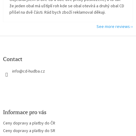
že jeden obal má uštíplí roh kde se obal otevírá a druhý obal CD
přišel na dvě části. Rád bych zboží reklamoval děkuji.
See more reviews
F
o
o
t
Contact
e
r
info
@
cd-hudba.cz
Informace pro vás
Ceny dopravy a platby do ČR
Ceny dopravy a platby do SR