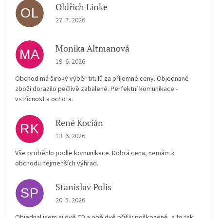
Oldřich Linke
OL
The store rating is 5 out of 5 stars.
27. 7. 2026
Monika Altmanová
MA
The store rating is 5 out of 5 stars.
19. 6. 2026
Obchod má široký výběr titulů za příjemné ceny. Objednané
zboží dorazilo pečlivě zabalené. Perfektní komunikace -
vstřícnost a ochota.
René Kocián
RK
The store rating is 5 out of 5 stars.
13. 6. 2026
Vše proběhlo podle komunikace. Dobrá cena, nemám k
obchodu nejmenších výhrad.
Stanislav Polis
SP
The store rating is 2 out of 5 stars.
20. 5. 2026
Objednal jsem si dvě CD a obě dvě přišly poškozené, a to tak