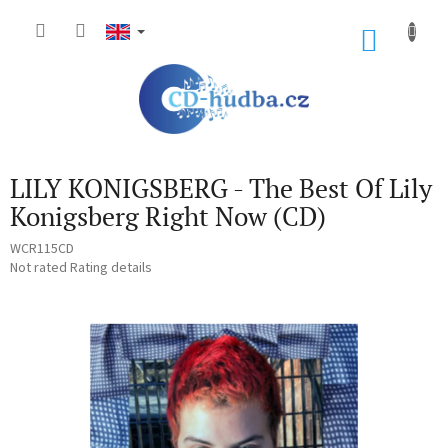
Skip
to
SHOP
content
CART
LILY KONIGSBERG - The Best Of Lily
Konigsberg Right Now (CD)
WCR115CD
The
Not rated
Rating details
average
product
rating
is
0,0
out
of
5
stars.