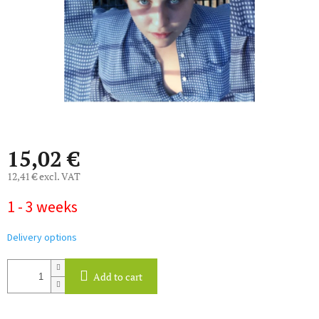
15,02 €
12,41 € excl. VAT
Measure
1 - 3 weeks
price:
Delivery options
Add to cart