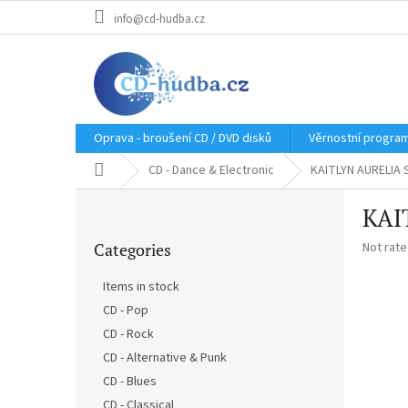
Skip
info@cd-hudba.cz
to
content
Oprava - broušení CD / DVD disků
Věrnostní progra
Home
CD - Dance & Electronic
KAITLYN AURELIA 
S
KAI
i
Skip
d
The
Categories
Not rat
categories
e
average
b
product
Items in stock
a
rating
CD - Pop
r
is
0,0
CD - Rock
out
CD - Alternative & Punk
of
CD - Blues
5
stars.
CD - Classical