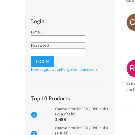
Login
E-mail
Password
LOGIN
New registration
Forgotten password
Vše 
obch
Top 10 Products
Oprava-broušení CD / DVD disku
(25 a více ks)
2,45 €
Oprava-broušení CD / DVD disku
(1-10 ks)