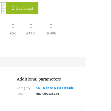
Add to cart
ASK
WATCH
SHARE
Additional parameters
Category
:
CD - Dance & Electronic
EAN
:
0804297835624