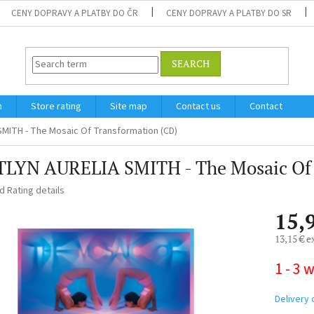
CENY DOPRAVY A PLATBY DO ČR
CENY DOPRAVY A PLATBY DO SR
SEARCH
m
Store rating
Site map
Contact us
Contact
SMITH - The Mosaic Of Transformation (CD)
TLYN AURELIA SMITH - The Mosaic Of 
ed
Rating details
15,
13,15 € e
Measure
1 - 3 
price:
Delivery 