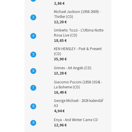
2,86 €
Michael Jackson (1958-2009) -
Thriller (CD)
12,20 €
Umberto Tozzi - L'Ultima Notte
Rosa Live (CD)
18,65 €
KEN HENSLEY - Past & Present
(CD)
35,90 €
Grimes - Art Angels (CD)
13,28 €
Giacomo Puccini (1858-1924) -
La Boheme (CD)
16,49 €
George Michael - 2026 kalendář
A3
4,04 €
Enya - And Winter Came CD
12,96 €