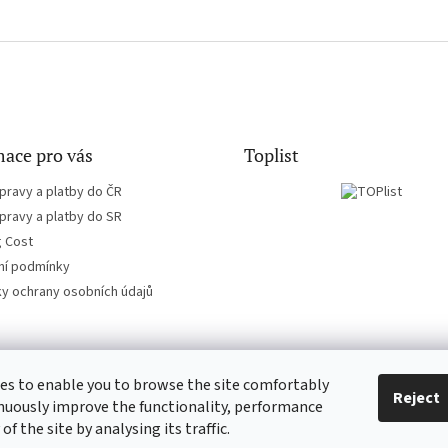
ace pro vás
Toplist
pravy a platby do ČR
pravy a platby do SR
g Cost
í podmínky
y ochrany osobních údajů
es to enable you to browse the site comfortably
EN-filmy.cz
CD-Soundtrack.cz
Reject
nuously improve the functionality, performance
 of the site by analysing its traffic.