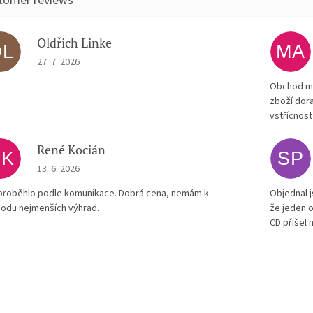
Oldřich Linke
OL
MA
The store rating is 5 out of 5 stars.
27. 7. 2026
Obchod má
zboží dora
vstřícnost
René Kocián
RK
SP
The store rating is 5 out of 5 stars.
13. 6. 2026
proběhlo podle komunikace. Dobrá cena, nemám k
Objednal j
odu nejmenších výhrad.
že jeden o
CD přišel 