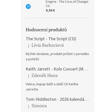
Enigma - The Cross of Changes
CD
9,59 €
Hodnocení produktů
The Script - The Script (CD)
Lívia Barkociová
|
The product rating is 5 out of 5 stars.
Rýchle dodanie, produkt prišiel v poriadku
a potešil.
Keith Jarrett - Koln Concert (Music CD)
Zdeněk Hons
|
The product rating is 5 out of 5 stars.
Velice, kupuji další a další CD Keitha
Jarretta
Tom Hiddleston - 2026 kalendář A3
Simona
|
The product rating is 5 out of 5 stars.