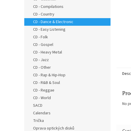
CD - Compilations
CD - Country
CD - Dance & Electronic
CD - Easy Listening
CD - Folk
CD - Gospel
CD - Heavy Metal
CD - Jazz
CD - Other
Desc
CD - Rap & Hip-Hop
CD - R&B & Soul
CD - Reggae
Pro
CD - World
No p
SACD
Calendars
Trička
Oprava optických disků