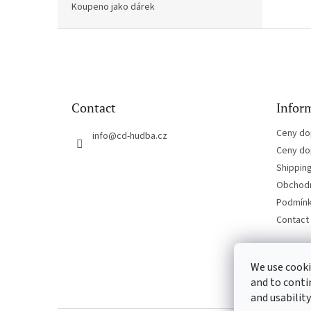
Koupeno jako dárek
F
o
o
t
e
Contact
Inform
r
Ceny do
info
@
cd-hudba.cz
Ceny do
Shippin
Obchodn
Podmínk
Contact
We use cooki
and to conti
and usability