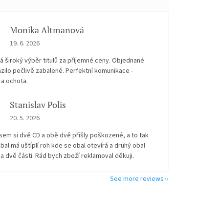
Monika Altmanová
The store rating is 5 out of 5 stars.
19. 6. 2026
 široký výběr titulů za příjemné ceny. Objednané
zilo pečlivě zabalené. Perfektní komunikace -
 a ochota.
Stanislav Polis
The store rating is 2 out of 5 stars.
20. 5. 2026
sem si dvě CD a obě dvě přišly poškozené, a to tak
bal má uštíplí roh kde se obal otevírá a druhý obal
na dvě části. Rád bych zboží reklamoval děkuji.
See more reviews