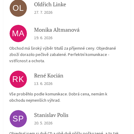
Oldřich Linke
OL
The store rating is 5 out of 5 stars.
27. 7. 2026
Monika Altmanová
MA
The store rating is 5 out of 5 stars.
19. 6. 2026
Obchod má široký výběr titulů za příjemné ceny. Objednané
zboží dorazilo pečlivě zabalené. Perfektní komunikace -
vstřícnost a ochota.
René Kocián
RK
The store rating is 5 out of 5 stars.
13. 6. 2026
Vše proběhlo podle komunikace. Dobrá cena, nemám k
obchodu nejmenších výhrad.
Stanislav Polis
SP
The store rating is 2 out of 5 stars.
20. 5. 2026
Objednal jsem si dvě CD a obě dvě přišly poškozené, a to tak