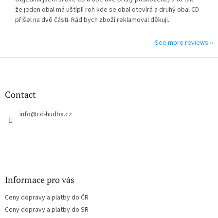
že jeden obal má uštíplí roh kde se obal otevírá a druhý obal CD
přišel na dvě části. Rád bych zboží reklamoval děkuji.
See more reviews
F
o
o
t
Contact
e
r
info
@
cd-hudba.cz
Informace pro vás
Ceny dopravy a platby do ČR
Ceny dopravy a platby do SR