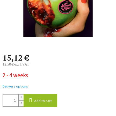
15,12 €
12,50 € excl. VAT
Measure
2 - 4 weeks
price:
Delivery options
Add to cart