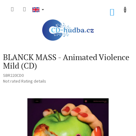
Skip
to
SHOP
content
CART
BLANCK MASS - Animated Violence
Mild (CD)
SBR220CD0
The
Not rated
Rating details
average
product
rating
is
0,0
out
of
5
stars.