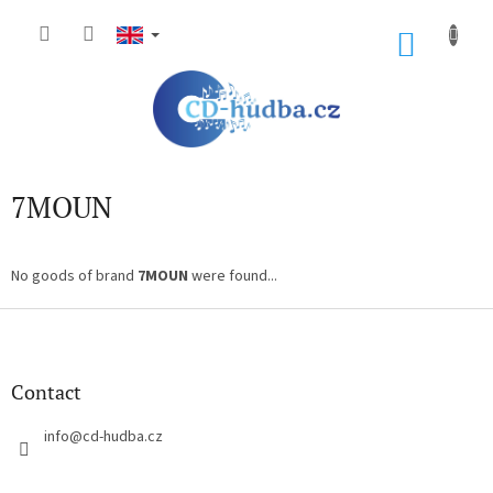
Skip
to
SHOP
content
CART
7MOUN
No goods of brand
7MOUN
were found...
F
o
o
t
Contact
e
r
info
@
cd-hudba.cz