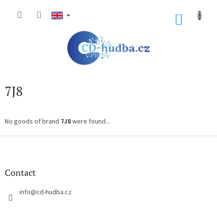
Skip
to
SHOP
content
CART
7J8
No goods of brand
7J8
were found...
F
o
o
t
Contact
e
r
info
@
cd-hudba.cz