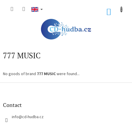
Skip
to
SHOP
content
CART
777 MUSIC
No goods of brand
777 MUSIC
were found...
F
o
o
t
Contact
e
r
info
@
cd-hudba.cz