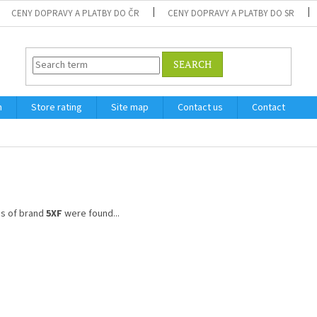
CENY DOPRAVY A PLATBY DO ČR
CENY DOPRAVY A PLATBY DO SR
SEARCH
m
Store rating
Site map
Contact us
Contact
s of brand
5XF
were found...