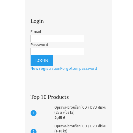
Login
E-mail
Password
LOGIN
New registration
Forgotten password
Top 10 Products
Oprava-broušení CD / DVD disku
(25 a více ks)
2,45 €
Oprava-broušení CD / DVD disku
(1-10 ks)