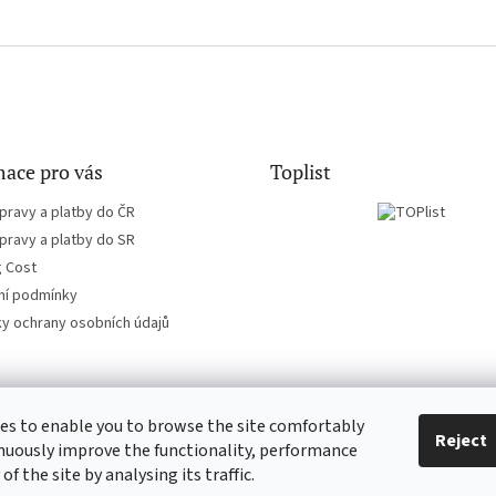
ace pro vás
Toplist
pravy a platby do ČR
pravy a platby do SR
g Cost
í podmínky
y ochrany osobních údajů
es to enable you to browse the site comfortably
EN-filmy.cz
CD-Soundtrack.cz
Reject
nuously improve the functionality, performance
 of the site by analysing its traffic.