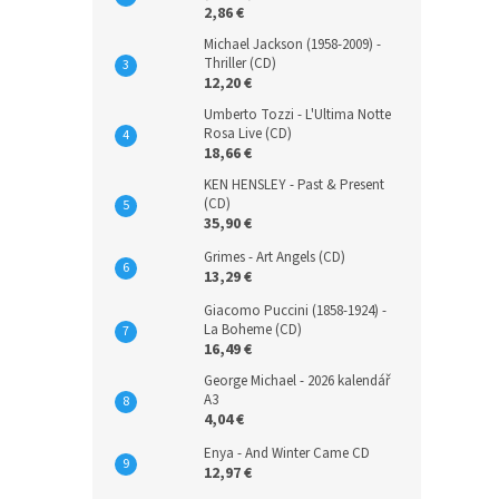
2,86 €
Michael Jackson (1958-2009) -
Thriller (CD)
12,20 €
Umberto Tozzi - L'Ultima Notte
Rosa Live (CD)
18,66 €
KEN HENSLEY - Past & Present
(CD)
35,90 €
Grimes - Art Angels (CD)
13,29 €
Giacomo Puccini (1858-1924) -
La Boheme (CD)
16,49 €
George Michael - 2026 kalendář
A3
4,04 €
Enya - And Winter Came CD
12,97 €