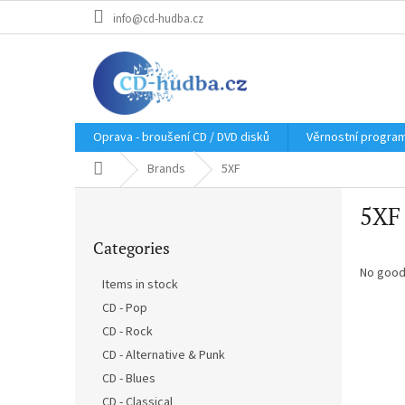
Skip
info@cd-hudba.cz
to
content
Oprava - broušení CD / DVD disků
Věrnostní progra
Home
Brands
5XF
S
5XF
i
Skip
d
Categories
categories
e
b
No good
Items in stock
a
CD - Pop
r
CD - Rock
CD - Alternative & Punk
CD - Blues
CD - Classical