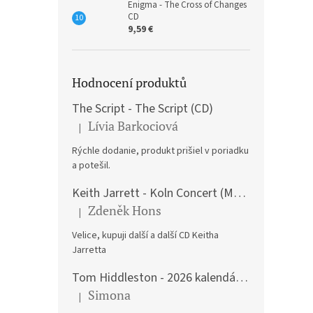
Enigma - The Cross of Changes
CD
9,59 €
Hodnocení produktů
The Script - The Script (CD)
Lívia Barkociová
|
The product rating is 5 out of 5 stars.
Rýchle dodanie, produkt prišiel v poriadku
a potešil.
Keith Jarrett - Koln Concert (Music CD)
Zdeněk Hons
|
The product rating is 5 out of 5 stars.
Velice, kupuji další a další CD Keitha
Jarretta
Tom Hiddleston - 2026 kalendář A3
Simona
|
The product rating is 5 out of 5 stars.