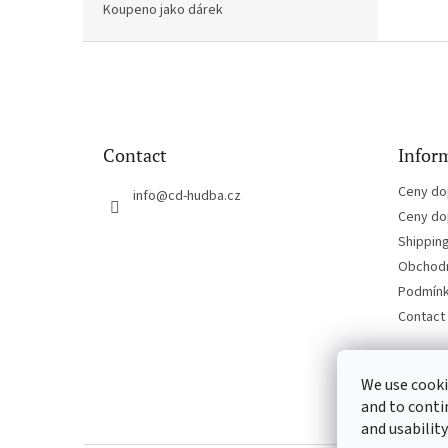
Koupeno jako dárek
F
o
o
t
e
Contact
Inform
r
Ceny do
info
@
cd-hudba.cz
Ceny do
Shippin
Obchodn
Podmínk
Contact
We use cooki
and to conti
and usability