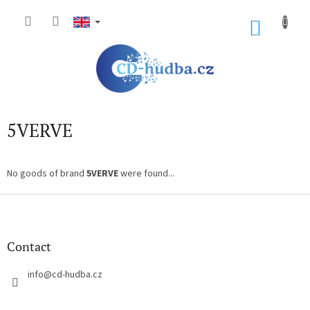
Skip
to
SHOP
content
CART
5VERVE
No goods of brand
5VERVE
were found...
F
o
o
t
Contact
e
r
info
@
cd-hudba.cz