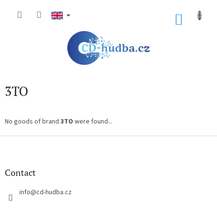
Skip
to
SHOP
content
CART
3TO
No goods of brand
3TO
were found...
F
o
o
t
Contact
e
r
info
@
cd-hudba.cz