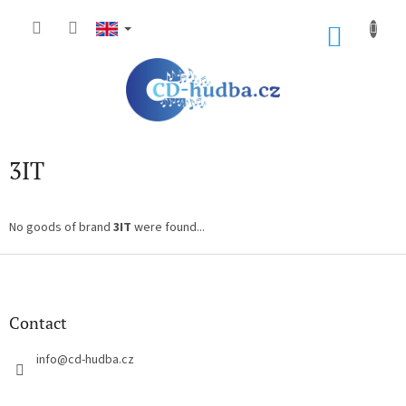
Skip
to
SHOP
content
CART
3IT
No goods of brand
3IT
were found...
F
o
o
t
Contact
e
r
info
@
cd-hudba.cz