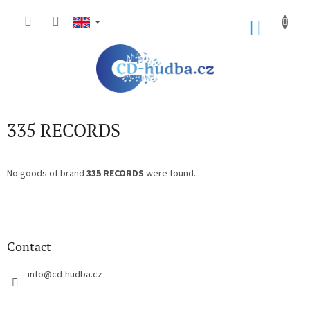
Skip
to
SHOP
content
CART
335 RECORDS
No goods of brand
335 RECORDS
were found...
F
o
o
t
Contact
e
r
info
@
cd-hudba.cz