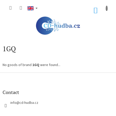
Skip
to
SHOP
content
CART
1GQ
No goods of brand
1GQ
were found...
F
o
o
t
Contact
e
r
info
@
cd-hudba.cz